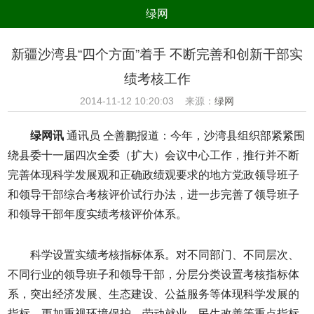
绿网
组织
养生
公益
出行
新疆沙湾县“四个方面”着手 不断完善和创新干部实
生态
美食
健康
教育
绩考核工作
亲子
电器
数码
旅游
2014-11-12 10:20:03 来源：
绿网
时尚
家居
新技术
新能源
绿网讯
通讯员 仝善鹏报道：今年，沙湾县组织部紧紧围
环境保护
节能减排
绿色产业
污染防治
绕县委十一届四次全委（扩大）会议中心工作，推行并不断
完善体现科学发展观和正确政绩观要求的地方党政领导班子
和领导干部综合考核评价试行办法，进一步完善了领导班子
和领导干部年度实绩考核评价体系。
科学设置实绩考核指标体系。对不同部门、不同层次、
不同行业的领导班子和领导干部，分层分类设置考核指标体
系，突出经济发展、生态建设、公益服务等体现科学发展的
指标，更加重视环境保护、劳动就业、民生改善等重点指标