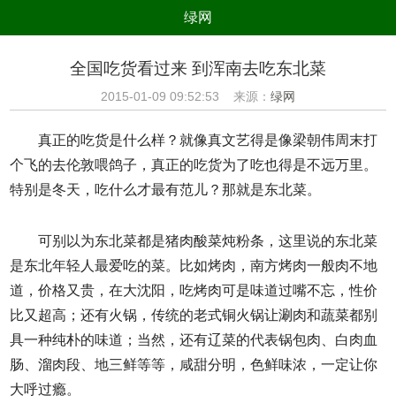
绿网
组织
养生
公益
出行
全国吃货看过来 到浑南去吃东北菜
生态
美食
健康
教育
2015-01-09 09:52:53 来源：
绿网
亲子
电器
数码
旅游
真正的吃货是什么样？就像真文艺得是像梁朝伟周末打
时尚
家居
新技术
新能源
个飞的去伦敦喂鸽子，真正的吃货为了吃也得是不远万里。
特别是冬天，吃什么才最有范儿？那就是东北菜。
环境保护
节能减排
绿色产业
污染防治
可别以为东北菜都是猪肉酸菜炖粉条，这里说的东北菜
是东北年轻人最爱吃的菜。比如烤肉，南方烤肉一般肉不地
道，价格又贵，在大沈阳，吃烤肉可是味道过嘴不忘，性价
比又超高；还有火锅，传统的老式铜火锅让涮肉和蔬菜都别
具一种纯朴的味道；当然，还有辽菜的代表锅包肉、白肉血
肠、溜肉段、地三鲜等等，咸甜分明，色鲜味浓，一定让你
大呼过瘾。