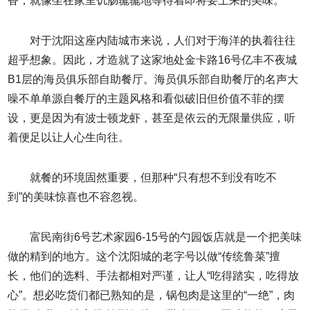
香，就像坐在家里饥肠辘辘地等待着即将要上来的美味。
对于沈阳这座内陆城市来说，人们对于海洋的执着往往
超乎想象。因此，才造就了这家地处金卡路16号亿丰不夜城
B1层的海员俱乐部自助餐厅。海员俱乐部自助餐厅的名声大
噪不单单源自餐厅的主题风格和看似破旧但价值不菲的摆
设，更是因为有波士顿龙虾，甚至是依云的无限量供应，听
着便足以让人心生向往。
就餐的环境固然重要，但那种“只有想不到没有吃不
到”的美味惊喜也不容忽视。
富民南街6号艺术家园6-15号的勺园饭店就是一个把美味
做的精到的地方。这个沈阳城的老字号以做“传统鲁菜”擅
长，他们的选料、手法都相对严谨，让人“吃得踏实，吃得放
心”。想必吃货们都已熟知的是，锅包肉是这里的“一绝”，肉