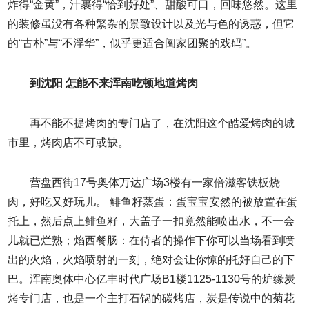
炸得“金黄”，汁裹得“恰到好处”、甜酸可口，回味悠然。这里
的装修虽没有各种繁杂的景致设计以及光与色的诱惑，但它
的“古朴”与“不浮华”，似乎更适合阖家团聚的戏码”。
到沈阳 怎能不来浑南吃顿地道烤肉
再不能不提烤肉的专门店了，在沈阳这个酷爱烤肉的城
市里，烤肉店不可或缺。
营盘西街17号奥体万达广场3楼有一家倍滋客铁板烧
肉，好吃又好玩儿。 鲱鱼籽蒸蛋：蛋宝宝安然的被放置在蛋
托上，然后点上鲱鱼籽，大盖子一扣竟然能喷出水，不一会
儿就已烂熟；焰西餐肠：在侍者的操作下你可以当场看到喷
出的火焰，火焰喷射的一刻，绝对会让你惊的托好自己的下
巴。浑南奥体中心亿丰时代广场B1楼1125-1130号的炉缘炭
烤专门店，也是一个主打石锅的碳烤店，炭是传说中的菊花