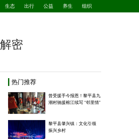
生态
出行
公益
养生
组织
绿色产业
节能减排
环境保护
新能源
大解密
热门推荐
曾受援手今报恩！黎平县九
潮村驰援榕江续写 “邻里情”
黎平县肇兴镇：文化引领
振兴乡村