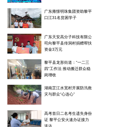
广东雍憬明珠集团资助黎平
口江31名贫困学子
广东天安高分子科技有限公
司向黎平县传洞村捐赠帮扶
资金3万元
黎平县龙形街道：“一二三
四”工作法 推动搬迁群众稳
岗增收
湖南芷江水宽村开展防汛救
灾与群众“心连心”
高考首日二名考生遗失身份
证 黎平公安火速办证接力
送达