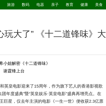
旅游
数码
电器
亲子
教育
健康
美食
污染防治
心玩大了” 《十二道锋味》
希小姐解密《十二道锋味》
谢霆锋上台
英皇电影迎来了15周年，作为旗下艺人的香港影视歌
集团年度盛典”暨“英皇娱乐·英皇电影”盛典再增亮点。在
王巨星，仅去年主演的电影《一生一世》便收获2.3亿票