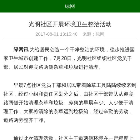
绿网
组织
养生
公益
出行
光明社区开展环境卫生整治活动
生态
美食
健康
教育
2017-08-01 13:15:40 来源：
绿网
亲子
电器
数码
旅游
绿网讯
为给居民创造一个干净整洁的环境，稳步推进国
时尚
家居
新技术
新能源
家卫生城市创建工作，7月28日，光明社区组织社区党员干
部、居民对迎宾路两侧杂草和垃圾进行清理。
环境保护
节能减排
绿色产业
污染防治
早晨7点社区党员干部和居民带着除草工具陆陆续续来到
社区，经过小组和责任区划分之后，由社区干部带队从迎宾
路两侧开始清理杂草和垃圾。凉爽的早晨车少、人少便于清
理工作，大家将清除的杂草运到垃圾箱，经过辛勤的劳动，
道路两旁整齐干净。
通过此次清理活动，社区主干道两侧环境在一定程度上