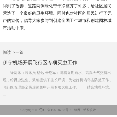
得到了改善，道路两侧绿化带干净整齐了许多，给社区居民
营造了一个良好的卫生环境。同时也对社区的居民进行了无
声的宣传，倡导大家参与到创建全国卫生城市和创建园林城
市活动中来。
阅读下一篇
伊宁机场开展飞行区专项灭虫工作
绿网讯（通讯员 嵇远 朱恩军）随着近期雨水、高温天气交替出
现，给昆虫滋生、繁殖提供了生长环境，为做好机场鸟击防范工作，
飞行区管理部全员连续集中开展专项灭虫工作。 结合地理环境、
...
Copyright ©
辽ICP备19018738号-2
绿网
站长统计