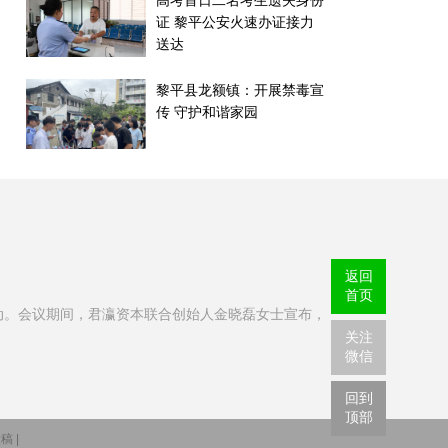
高考首日二名考生遗失身份
证 黎平公安火速办证接力
送达
黎平县龙额镇：开展禁毒宣
传 守护和谐家园
返回
首页
动。会议期间，君瀛资本联合创始人金晓磊女士宣布，
关注
微信
回到
顶部
稿 |