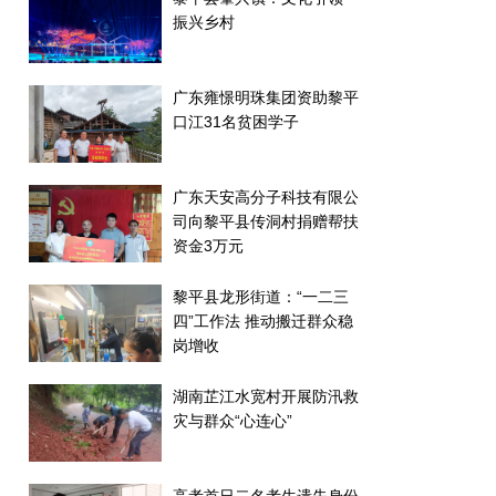
振兴乡村
广东雍憬明珠集团资助黎平
口江31名贫困学子
广东天安高分子科技有限公
司向黎平县传洞村捐赠帮扶
资金3万元
黎平县龙形街道：“一二三
四”工作法 推动搬迁群众稳
岗增收
湖南芷江水宽村开展防汛救
灾与群众“心连心”