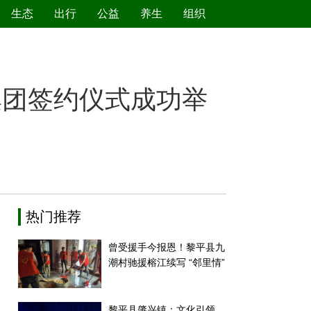
生态
出行
公益
养生
组织
绿色产业
节能减排
环境保护
新能源
集团签约仪式成功举
热门推荐
曾受援手今报恩！黎平县九
潮村驰援榕江续写 “邻里情”
黎平县肇兴镇：文化引领