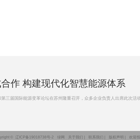
合作 构建现代化智慧能源体系
议和第三届国际能源变革论坛在苏州隆重召开，众多企业负责人出席此次活
yright ©
辽ICP备19018738号-2
绿网
关于我们 |
联系我们 |
版权声明 |
欢迎投