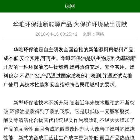
绿网
组织
养生
公益
出行
华唯环保油新能源产品 为保护环境做出贡献
生态
美食
健康
教育
2018-04-16 09:25:42 来源：网络
亲子
电器
数码
旅游
华唯环保油是自主研发全国首推的新能源厨房燃料产品,
时尚
家居
新技术
新能源
成本低,安全实用,可再生。华唯环保油是以生物原料为基础新
开发的一种环保液态生物燃料,燃料热值充足、安全实用、燃
环境保护
节能减排
绿色产业
污染防治
料稳定,不易挥发,产品通过国家质检部门检测,并通过试点推
广使用,其技术性能和安全指标符合民用燃料的要求。
新型环保油技术不断升级,随着近年来技术瓶颈的不断突
破,环保油品质得到了质的飞跃。它是以低碳一元醇和醚类、
酯类等清洁化合物替代传统烃类作为增效剂,不经大大增加了
产品的互溶性,而且合成的微量改性剂大大改善了燃料的燃烧
性能。新式的合成工艺让生产成本更为降低,而且产品热值也