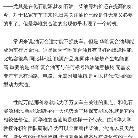
——尤其是在化石能源,比如石油、柴油等均价还在提高的如
今。对于私家车车主来说,日常关注油价已经是件无奈又必要
的事了。但是华唯复合油的出现似乎出现了一个转机。
常识来说,油要合适才能不损伤车。但是,华唯复合油却能
成为车行万金油。这是因为华唯复合油具有良好的燃烧性能,
比热容很高,同比其他新能源产品,相同体积燃烧产生热能更
高;重要的是,华唯复合油可与任何标号汽油随意掺烧,无需改
变汽车原有油路、电路、无需附加油箱,是可以替代汽油的新
型动力燃油。
性能万能,那价格就成为了万众车主关注的重点。和化石
能源相比,新能源燃料的一大优势除了环保节能以外,就是它的
相较低价位。而华唯复合油就是这样一个代表。由清华大学
教授许积年团队研制,作为可以全面替代柴油、汽油,以及天然
气、液化气的新能源燃料,华唯复合油成本只有液化气的三分