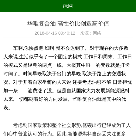
绿网
组织
养生
公益
出行
华唯复合油 高性价比创造高价值
生态
美食
健康
教育
2018-04-16 09:40:12 来源：网络
亲子
电器
数码
旅游
车啊,你快点跑;班啊,就不会迟到了。对于现在的大多数
时尚
家居
新技术
新能源
人来说,生活似乎有了一个固定的模式,工作日和周末。工作日
的模式又是经典的两点一线。大概其中唯一的变数就是打卡
环境保护
节能减排
绿色产业
污染防治
时间了。时间早晚取决于出门的早晚,取决于路上的交通状
况。对于开着自家坐骑的人来说,还要考虑油够不够,日常担忧
加一条——油费涨了没。但是自从国家大力发展新能源燃料
以来,一切都朝着好的方向发展。华唯复合油就是其中的代
表。
考虑到国家政策和整个社会形势,低碳出行已经成为了人
们心中普遍认可的行为。因此,新能源燃料自然受关注更多