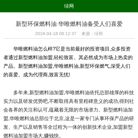
绿网
组织
养生
公益
出行
新型环保燃料油 华唯燃料油备受人们喜爱
生态
美食
健康
教育
2018-04-18 08:12:37 来源：
绿网
亲子
电器
数码
旅游
华唯燃料油怎么样?它是当前最好的投资项目,众多投资
时尚
家居
新技术
新能源
者通过新型燃料油加盟,轻松致富。其必然成为市场上热卖的
产品。新型燃料油加盟,华唯燃料油,新型环保燃气,深受人们
环境保护
节能减排
绿色产业
污染防治
的喜爱。成为代理商,致富无忧!
多年来,新型燃料油加盟,华唯燃料油依托总部雄厚的科技
实力以及研发优势吧,不断取得具有里程碑意义的成功,得到社
会各界的关注和认可,蕴藏着无限的市场潜力。新型燃料油加
盟,华唯燃料油总部位于北京,这是一家专门从事环保产品的研
发、生产以及销售等全过程为一体的创新技术企业,加盟新型
燃料油加盟市场大,赚钱快。