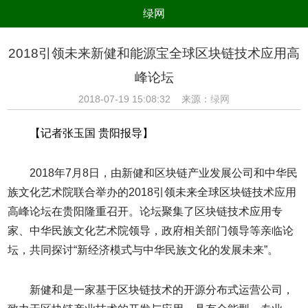
绿网
组织
养生
公益
出行
2018引领未来新健和能源宝全球区块链技术应用高
生态
美食
健康
教育
峰论坛
亲子
电器
数码
旅游
2018-07-19 15:08:32 来源：
绿网
时尚
家居
新技术
新能源
【记者张玉国 贵阳报导】
环境保护
节能减排
绿色产业
污染防治
2018年7月8日，由新健和区块链产业发展公司和中华民
族文化艺术院联合举办的2018引领未来全球区块链技术应用
高峰论坛在贵阳隆重召开。论坛聚集了区块链技术应用专
家、中华民族文化艺术院领导，政府相关部门领导等亲临论
坛，共同探讨“新经济模式与中华民族文化的发展未来”。
新健和是一家基于区块链技术的开源分布式运营公司，