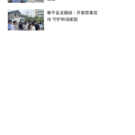
黎平县龙额镇：开展禁毒宣
传 守护和谐家园