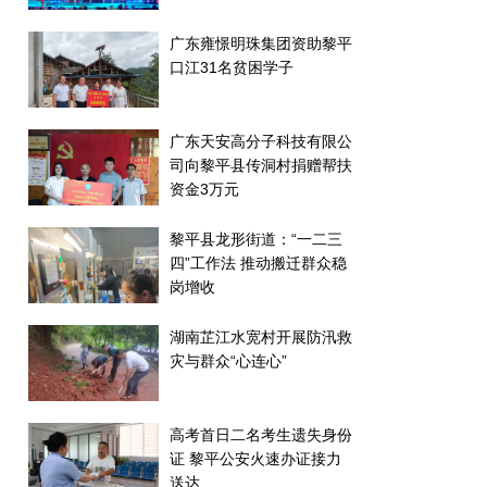
广东雍憬明珠集团资助黎平
口江31名贫困学子
广东天安高分子科技有限公
司向黎平县传洞村捐赠帮扶
资金3万元
黎平县龙形街道：“一二三
四”工作法 推动搬迁群众稳
岗增收
湖南芷江水宽村开展防汛救
灾与群众“心连心”
高考首日二名考生遗失身份
证 黎平公安火速办证接力
送达