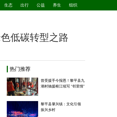
生态
出行
公益
养生
组织
绿色产业
节能减排
环境保护
新能源
绿色低碳转型之路
热门推荐
曾受援手今报恩！黎平县九
潮村驰援榕江续写 “邻里情”
黎平县肇兴镇：文化引领
振兴乡村