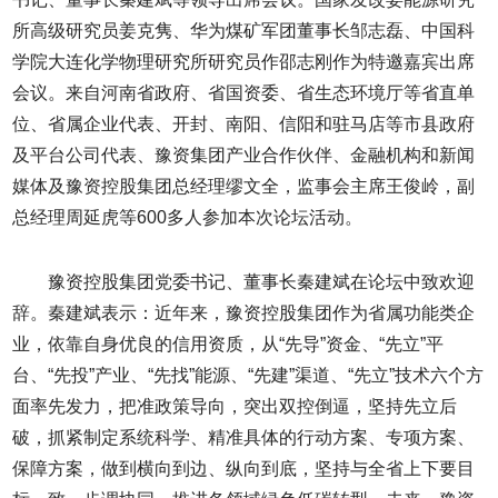
所高级研究员姜克隽、华为煤矿军团董事长邹志磊、中国科
学院大连化学物理研究所研究员作邵志刚作为特邀嘉宾出席
会议。来自河南省政府、省国资委、省生态环境厅等省直单
位、省属企业代表、开封、南阳、信阳和驻马店等市县政府
及平台公司代表、豫资集团产业合作伙伴、金融机构和新闻
媒体及豫资控股集团总经理缪文全，监事会主席王俊岭，副
总经理周延虎等600多人参加本次论坛活动。
豫资控股集团党委书记、董事长秦建斌在论坛中致欢迎
辞。秦建斌表示：近年来，豫资控股集团作为省属功能类企
业，依靠自身优良的信用资质，从“先导”资金、“先立”平
台、“先投”产业、“先找”能源、“先建”渠道、“先立”技术六个方
面率先发力，把准政策导向，突出双控倒逼，坚持先立后
破，抓紧制定系统科学、精准具体的行动方案、专项方案、
保障方案，做到横向到边、纵向到底，坚持与全省上下要目