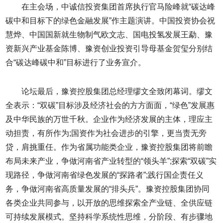
在主会场，中诚信投资集团首席执行官马险峰就“碳达峰
碳中和目标下的绿色金融发展”作主题演讲。中国投资协会祝
慧烨、中国国新就生物制气欧文志、国电投氢发展王勐、豫
资新兴产业基金陈博、豫资创业投资引导母基金贺玺分别结
合“碳达峰碳中和”目标进行了业务宣介。
论坛最后，豫资控股集团总经理缪文全致闭幕词。缪文
全表示：“双碳”目标涉及经济社会的方方面面，“绿色”发展惠
及中华民族的万世千秋。企业作为经济发展的主体，理应主
动担责，有所作为;国资作为社会进步的引擎，更当责无旁
贷，肩挑重任。作为省属功能类企业，豫资控股集团将前瞻
布局未来产业，争做河南省产业转型的“领头羊”;探索“双碳”实
现路径，争做河南省绿色发展的“探路者”;践行国企责任义
务，争做河南省高质量发展的“排头兵”。豫资控股集团协同
各类企业共同参与，以开放的思维探索全产业链、全供应链
可持续发展模式。坚持科学系统性思维，分阶段、有步骤地