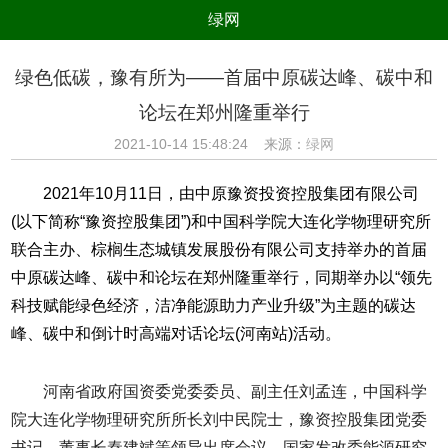
绿网
组织
养生
公益
出行
绿色低碳，豫有所为——首届中原碳达峰、碳中和
生态
美食
健康
教育
论坛在郑州隆重举行
亲子
电器
数码
旅游
2021-10-14 15:48:24 来源：
绿网
时尚
家居
新技术
新能源
2021年10月11日，由中原豫资投资控股集团有限公司
环境保护
节能减排
绿色产业
污染防治
(以下简称“豫资控股集团”)和中国科学院大连化学物理研究所
联合主办、棕榈生态城镇发展股份有限公司支持举办的首届
中原碳达峰、碳中和论坛在郑州隆重举行，同期举办以“领先
科技赋能绿色经济，洁净能源助力产业升级”为主题的碳达
峰、碳中和倒计时高端对话论坛(河南站)活动。
河南省政府国资委党委委员、副主任刘孟连，中国科学
院大连化学物理研究所所长刘中民院士，豫资控股集团党委
书记、董事长秦建斌等领导出席会议。国家发改委能源研究