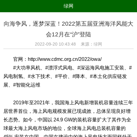
绿网
组织
养生
公益
出行
向海争风，逐梦深蓝！2022第五届亚洲海洋风能大
生态
美食
健康
教育
会12月在“沪”登陆
亲子
电器
数码
旅游
2022-09-20 10:43:48 来源：
绿网
时尚
家居
新技术
新能源
官网：http://www.cdmc.org.cn/2022/owa/
环境保护
节能减排
绿色产业
污染防治
#大功率风机、#漂浮式风电、#深远海风电施工安装、#
风电制氢、#水下技术、#平价、#降本、#本土化供应链发
展、#智能化运维
2019年至2021年，我国海上风电新增装机容量连续三年
居世界首位，海上风电规模发展已现成效，总体呈现良好增
长态势。如今，中国以 24.9 GW的装机容量扩大了其作为全
球最大海上风电市场的地位，全球海上风电总装机容量的
45% 安装在中国。中国在建设中的海上风电场方面同样处于