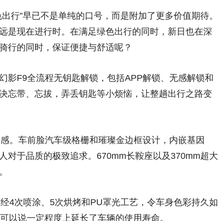
出行”早已不是单纯的口号，而是附加了更多价值期待。
远是现在进行时。在满足绿色出行的同时，新日也在深
骑行的同时，保证便捷与舒适呢？
F9全流程无钥匙解锁，包括APP解锁、无感解锁和
决忘带、忘拔，弄丢钥匙等小烦恼，让整趟出行之路变
感。车前脸汽车级格栅和璀璨金边框设计，内嵌基因
对于品质的极致追求。670mm长鞍座以及370mm超大
。
4次喷涂、5次烘烤和PU罩光工艺，令车身色彩持久如
。可以说一定程度上延长了车辆的使用寿命。