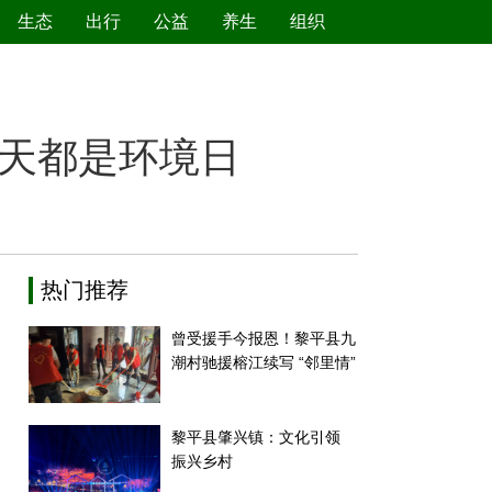
生态
出行
公益
养生
组织
绿色产业
节能减排
环境保护
新能源
每天都是环境日
热门推荐
曾受援手今报恩！黎平县九
潮村驰援榕江续写 “邻里情”
黎平县肇兴镇：文化引领
振兴乡村