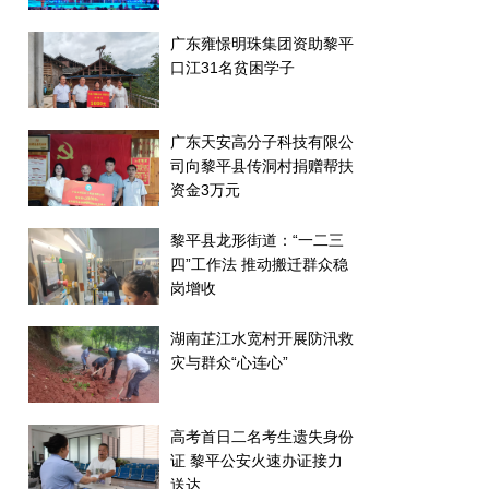
广东雍憬明珠集团资助黎平
口江31名贫困学子
广东天安高分子科技有限公
司向黎平县传洞村捐赠帮扶
资金3万元
黎平县龙形街道：“一二三
四”工作法 推动搬迁群众稳
岗增收
湖南芷江水宽村开展防汛救
灾与群众“心连心”
高考首日二名考生遗失身份
证 黎平公安火速办证接力
送达