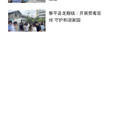
黎平县龙额镇：开展禁毒宣
传 守护和谐家园