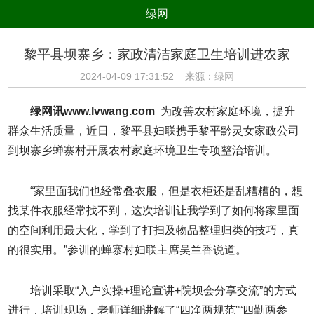
绿网
组织
养生
公益
出行
黎平县坝寨乡：家政清洁家庭卫生培训进农家
生态
美食
健康
教育
2024-04-09 17:31:52 来源：
绿网
亲子
电器
数码
旅游
绿网讯www.lvwang.com
为改善农村家庭环境，提升
时尚
家居
新技术
新能源
群众生活质量，近日，黎平县妇联携手黎平黔灵女家政公司
到坝寨乡蝉寨村开展农村家庭环境卫生专项整治培训。
环境保护
节能减排
绿色产业
污染防治
“家里面我们也经常叠衣服，但是衣柜还是乱糟糟的，想
找某件衣服经常找不到，这次培训让我学到了如何将家里面
的空间利用最大化，学到了打扫及物品整理归类的技巧，真
的很实用。”参训的蝉寨村妇联主席吴兰香说道。
培训采取“入户实操+理论宣讲+院坝会分享交流”的方式
进行，培训现场，老师详细讲解了“四净两规范”“四勤两参