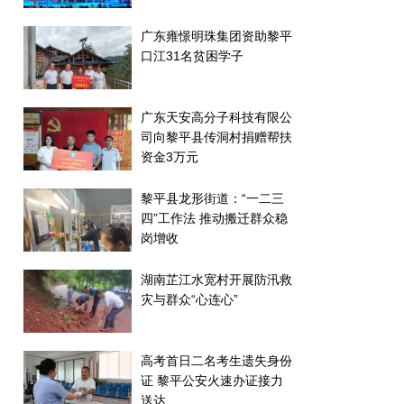
广东雍憬明珠集团资助黎平
口江31名贫困学子
广东天安高分子科技有限公
司向黎平县传洞村捐赠帮扶
资金3万元
黎平县龙形街道：“一二三
四”工作法 推动搬迁群众稳
岗增收
湖南芷江水宽村开展防汛救
灾与群众“心连心”
高考首日二名考生遗失身份
证 黎平公安火速办证接力
送达