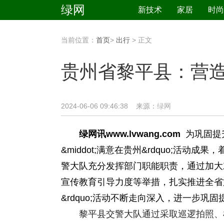
绿网
新技术
家居
时尚
当前位置：
首页
>
出行
> 正文
贵州省黎平县：营造
2024-06-06 09:46:38 来源：
绿网
绿网讯www.lvwang.com
为巩固提升
&middot;满意在贵州&rdquo;活
警大队充分发挥部门职能职责，通过加大
宣传教育引导力度等举措，扎实推进全省文明
&rdquo;活动不断走向深入，进一步
黎平县交警大队通过采取巡逻拍照、检