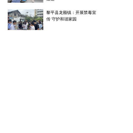
黎平县龙额镇：开展禁毒宣
传 守护和谐家园