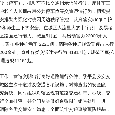
驶（停车）、机动车不按交通指示信号行驶、摩托车三
户和个人长期占用公共停车位等交通违法行为，切实提
排警力强化对校园周边秩序管控，认真落实&ldquo;护
通秩序和师生上下学安全。在城区人流量大的十字路口及易堵
路面通行能力。截至5月底，共出动警力22000余人
0起，暂扣各种机动车 2226辆，清除各种违规设置侵占人行
00余处、查处各类交通违法行为 41917起，规范了摩托
通违规11151起。
作，营造文明出行良好道路通行条件。黎平县公安交
城区主次干道涉及交通各项设施，对排查出的安全隐
究解决。同时组织对辖区现有道路交通标志、标线、交
行全面排查，并分门别类做好台账限时销号处理，进一
消除各类交通安全隐患，全面筑牢交通事故预防根基，