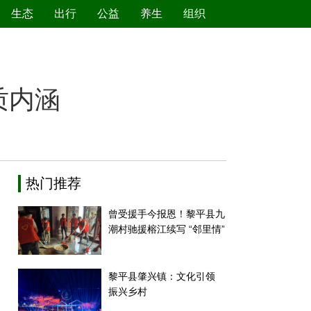
生态
出行
公益
养生
组织
绿色产业
节能减排
环境保护
新能源
质内涵
热门推荐
曾受援手今报恩！黎平县九
潮村驰援榕江续写 “邻里情”
黎平县肇兴镇：文化引领
振兴乡村