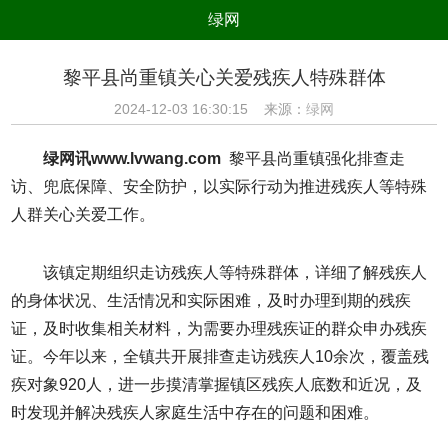
绿网
组织
养生
公益
出行
黎平县尚重镇关心关爱残疾人特殊群体
生态
美食
健康
教育
2024-12-03 16:30:15 来源：
绿网
亲子
电器
数码
旅游
绿网讯www.lvwang.com
黎平县尚重镇强化排查走
时尚
家居
新技术
新能源
访、兜底保障、安全防护，以实际行动为推进残疾人等特殊
人群关心关爱工作。
环境保护
节能减排
绿色产业
污染防治
该镇定期组织走访残疾人等特殊群体，详细了解残疾人
的身体状况、生活情况和实际困难，及时办理到期的残疾
证，及时收集相关材料，为需要办理残疾证的群众申办残疾
证。今年以来，全镇共开展排查走访残疾人10余次，覆盖残
疾对象920人，进一步摸清掌握镇区残疾人底数和近况，及
时发现并解决残疾人家庭生活中存在的问题和困难。