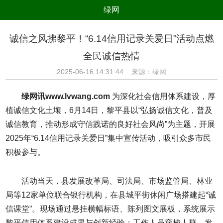
绿网
组织
养生
公益
出行
诚信之风拂黎平！“6.14信用记录关爱日”活动点燃
生态
美食
健康
教育
全民诚信热情
亲子
电器
数码
旅游
2025-06-16 14:31:44 来源：
绿网
时尚
家居
新技术
新能源
绿网讯www.lvwang.com
为深化社会信用体系建设，厚
环境保护
节能减排
绿色产业
污染防治
植诚信文化土壤，6月14日，黎平县以“弘扬诚信文化，普及
诚信教育，推动形成守信践诺的良好社会风尚”为主题，开展
2025年“6.14信用记录关爱日”集中宣传活动，吸引众多市民
积极参与。
活动当天，县发展改革局、司法局、市场监管局、林业
局等12家单位联合银行机构，在县城平街休闲广场搭建起“诚
信课堂”。现场通过悬挂横幅标语、陈列图文展板，系统展示
黎平信用体系建设成果与创新经验；工作人员穿梭人群，发