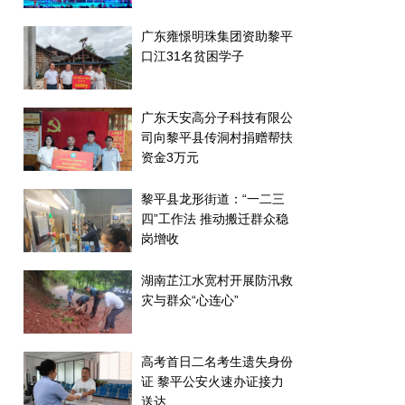
广东雍憬明珠集团资助黎平
口江31名贫困学子
广东天安高分子科技有限公
司向黎平县传洞村捐赠帮扶
资金3万元
黎平县龙形街道：“一二三
四”工作法 推动搬迁群众稳
岗增收
湖南芷江水宽村开展防汛救
灾与群众“心连心”
高考首日二名考生遗失身份
证 黎平公安火速办证接力
送达