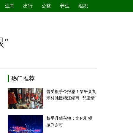
生态
出行
公益
养生
组织
绿色产业
节能减排
环境保护
新能源
”
热门推荐
曾受援手今报恩！黎平县九
潮村驰援榕江续写 “邻里情”
黎平县肇兴镇：文化引领
振兴乡村