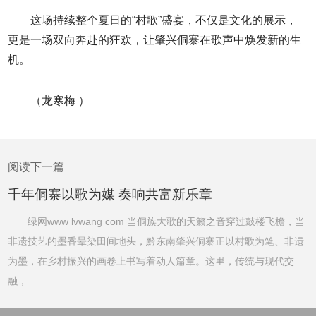
这场持续整个夏日的“村歌”盛宴，不仅是文化的展示，
更是一场双向奔赴的狂欢，让肇兴侗寨在歌声中焕发新的生
机。
（龙寒梅 ）
阅读下一篇
千年侗寨以歌为媒 奏响共富新乐章
绿网www lvwang com 当侗族大歌的天籁之音穿过鼓楼飞檐，当
非遗技艺的墨香晕染田间地头，黔东南肇兴侗寨正以村歌为笔、非遗
为墨，在乡村振兴的画卷上书写着动人篇章。这里，传统与现代交
融， ...