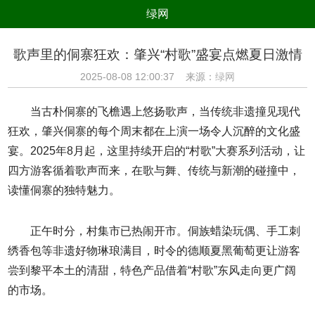
绿网
组织
养生
公益
出行
歌声里的侗寨狂欢：肇兴“村歌”盛宴点燃夏日激情
生态
美食
健康
教育
2025-08-08 12:00:37 来源：
绿网
亲子
电器
数码
旅游
当古朴侗寨的飞檐遇上悠扬歌声，当传统非遗撞见现代
时尚
家居
新技术
新能源
狂欢，肇兴侗寨的每个周末都在上演一场令人沉醉的文化盛
宴。2025年8月起，这里持续开启的“村歌”大赛系列活动，让
环境保护
节能减排
绿色产业
污染防治
四方游客循着歌声而来，在歌与舞、传统与新潮的碰撞中，
读懂侗寨的独特魅力。
正午时分，村集市已热闹开市。侗族蜡染玩偶、手工刺
绣香包等非遗好物琳琅满目，时令的德顺夏黑葡萄更让游客
尝到黎平本土的清甜，特色产品借着“村歌”东风走向更广阔
的市场。