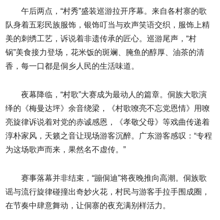
午后两点，“村秀”盛装巡游拉开序幕。来自各村寨的歌
队身着五彩民族服饰，银饰叮当与欢声笑语交织，服饰上精
美的刺绣工艺，诉说着非遗传承的匠心。巡游尾声，“村
锅”美食接力登场，花米饭的斑斓、腌鱼的醇厚、油茶的清
香，每一口都是侗乡人民的生活味道。
夜幕降临，“村歌”大赛成为最动人的篇章。侗族大歌演
绎的《梅曼达坪》余音绕梁，《村歌嘹亮不忘党恩情》用嘹
亮旋律诉说着对党的赤诚感恩，《孝敬父母》等戏曲传递着
淳朴家风，天籁之音让现场游客沉醉。广东游客感叹：“专程
为这场歌声而来，果然名不虚传。”
赛事落幕并非结束，“蹦侗迪”将夜晚推向高潮。侗族歌
谣与流行旋律碰撞出奇妙火花，村民与游客手拉手围成圈，
在节奏中肆意舞动，让侗寨的夜充满别样活力。