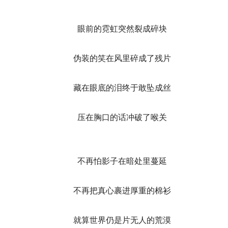
眼前的霓虹突然裂成碎块
伪装的笑在风里碎成了残片
藏在眼底的泪终于敢坠成丝
压在胸口的话冲破了喉关
不再怕影子在暗处里蔓延
不再把真心裹进厚重的棉衫
就算世界仍是片无人的荒漠