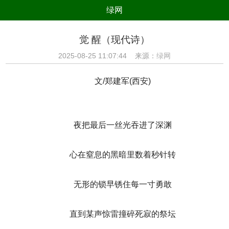
绿网
组织
养生
公益
出行
觉 醒（现代诗）
生态
美食
健康
教育
2025-08-25 11:07:44 来源：
绿网
亲子
电器
数码
旅游
文/郑建军(西安)
时尚
家居
新技术
新能源
环境保护
节能减排
绿色产业
污染防治
夜把最后一丝光吞进了深渊
心在窒息的黑暗里数着秒针转
无形的锁早锈住每一寸勇敢
直到某声惊雷撞碎死寂的祭坛