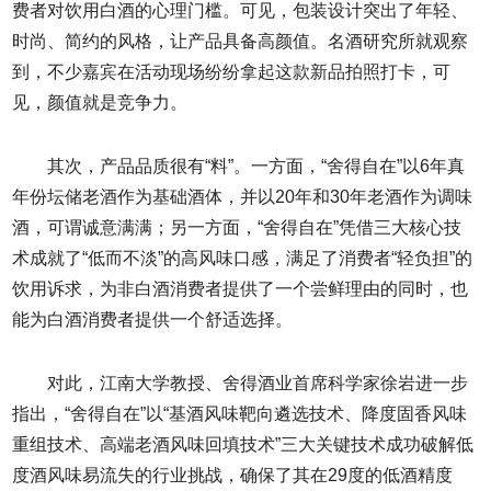
费者对饮用白酒的心理门槛。可见，包装设计突出了年轻、
时尚、简约的风格，让产品具备高颜值。名酒研究所就观察
到，不少嘉宾在活动现场纷纷拿起这款新品拍照打卡，可
见，颜值就是竞争力。
其次，产品品质很有“料”。一方面，“舍得自在”以6年真
年份坛储老酒作为基础酒体，并以20年和30年老酒作为调味
酒，可谓诚意满满；另一方面，“舍得自在”凭借三大核心技
术成就了“低而不淡”的高风味口感，满足了消费者“轻负担”的
饮用诉求，为非白酒消费者提供了一个尝鲜理由的同时，也
能为白酒消费者提供一个舒适选择。
对此，江南大学教授、舍得酒业首席科学家徐岩进一步
指出，“舍得自在”以“基酒风味靶向遴选技术、降度固香风味
重组技术、高端老酒风味回填技术”三大关键技术成功破解低
度酒风味易流失的行业挑战，确保了其在29度的低酒精度