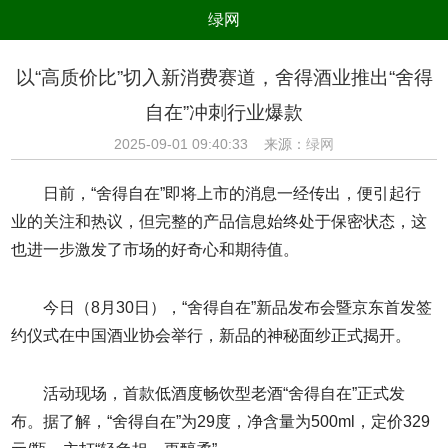
绿网
组织
养生
公益
出行
以“高质价比”切入新消费赛道，舍得酒业推出“舍得
生态
美食
健康
教育
自在”冲刺行业爆款
亲子
电器
数码
旅游
2025-09-01 09:40:33 来源：
绿网
时尚
家居
新技术
新能源
日前，“舍得自在”即将上市的消息一经传出，便引起行
环境保护
节能减排
绿色产业
污染防治
业的关注和热议，但完整的产品信息始终处于保密状态，这
也进一步激发了市场的好奇心和期待值。
今日（8月30日），“舍得自在”新品发布会暨京东首发签
约仪式在中国酒业协会举行，新品的神秘面纱正式揭开。
活动现场，首款低酒度畅饮型老酒“舍得自在”正式发
布。据了解，“舍得自在”为29度，净含量为500ml，定价329