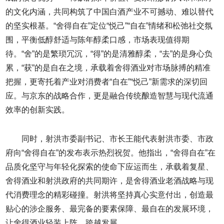
的文化内涵，共同构筑了中国白酒产业不可撼动、难以替代
的坚实根基。“舍得自在”定位“悦己”“自在”情绪和松弛社交氛
围，平衡低醇舒适与陈年醇柔口感，市场表现值得期
待。“舍”的是繁琐冗沉，“得”的是清雅醇柔，“去”的是身心负
累，“获”的是自在之境，承载着舍得酒业对市场脉搏的精准
把握，更寄托着产业对消费者“自在”“悦己”新需求的深切回
应。与京东的战略合作，更是融合传统酿造智慧与现代流通
效率的创新实践。
同时，射洪市委副书记、市长王能代表射洪市委、市政
府向“舍得自在”的发布表示热烈祝贺。他指出，“舍得自在”在
品质化坚守与年轻化探索的使命下应运而生，承载着复星、
舍得酒业和射洪政府的共同期许，是舍得酒业老酒战略与现
代消费理念的精彩碰撞。射洪将坚持真心实意付出，创造最
贴心的涉企服务、最完备的要素保障、最自在的发展环境，
让舍得酒业轻装上阵、跨越发展。