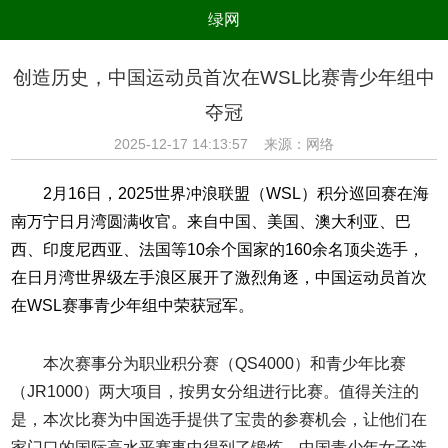
绿网
组织
养生
公益
出行
创造历史，中国运动员首次在WSL比赛青少年组中
生态
美食
健康
教育
夺冠
亲子
电器
数码
旅游
2025-12-17 14:13:57 来源：网络
时尚
家居
新技术
新能源
2月16日，2025世界冲浪联盟（WSL）积分巡回赛在海
环境保护
节能减排
绿色产业
污染防治
南万宁日月湾圆满收官。来自中国、美国、澳大利亚、巴
西、印度尼西亚、法国等10余个国家的160余名顶尖选手，
在日月湾世界级左手浪区展开了激烈角逐，中国运动员首次
在WSL赛事青少年组中荣获冠军。
本次赛事分为职业积分赛（QS4000）和青少年比赛
（JR1000）两大项目，按男女分组进行比赛。值得关注的
是，本次比赛为中国选手提供了宝贵的参赛机会，让他们在
家门口的国际高水平赛事中得到了锻炼，中国青少年女子选