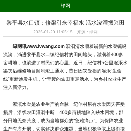
绿网
组织
养生
公益
出行
黎平县水口镇：修渠引来幸福水 活水浇灌振兴田
生态
美食
健康
教育
2026-01-20 11:05:15 来源：
绿网
亲子
电器
数码
旅游
绿网讯www.lvwang.com
汩汩清水顺着崭新的水渠蜿蜒
时尚
家居
新技术
新能源
流淌，淌进黎平县水口镇纪信村的田间地头，滋润着400多
亩耕地，也淌进了村民们的心里。近日，纪信村5公里灌溉水
环境保护
节能减排
绿色产业
污染防治
渠灾后维修项目顺利竣工通水，昔日因灾受损的灌溉“生命
线”重新焕发生机，让荒废的农田重迎活水，为乡村农业生产
注入新活力。
灌溉水渠是农业生产的命脉，纪信村原有水渠因灾害受
损后，沿线农田灌溉中断，400多亩耕地陷入缺水困境，部
分田地无奈荒废，成为当地群众的“急难痛点”。为保障农业
生产有序开展，切实解决群众难题，当地积极争取上级衔接