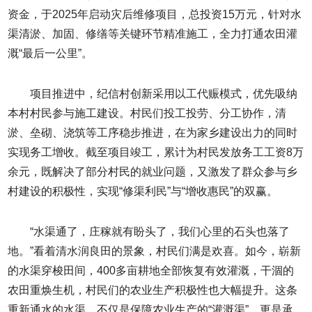
资金，于2025年启动灾后维修项目，总投资15万元，针对水
渠清淤、加固、修缮等关键环节精准施工，全力打通农田灌
溉“最后一公里”。
项目推进中，纪信村创新采用以工代赈模式，优先吸纳
本村村民参与施工建设。村民们投工投劳、分工协作，清
淤、垒砌、浇筑等工序稳步推进，在为家乡建设出力的同时
实现务工增收。截至项目竣工，累计为村民发放务工工资8万
余元，既解决了部分村民的就业问题，又激发了群众参与乡
村建设的积极性，实现“修渠利民”与“增收惠民”的双赢。
“水渠通了，庄稼就有盼头了，我们心里的石头也落了
地。”看着清水润良田的景象，村民们满是欢喜。如今，崭新
的水渠穿梭田间，400多亩耕地全部恢复有效灌溉，干涸的
农田重焕生机，村民们的农业生产积极性也大幅提升。这条
重新通水的水渠，不仅是保障农业生产的“灌溉渠”，更是承