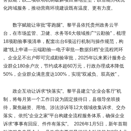
化跨域服务，推动营商环境建设既有温度、更有力度。
数字赋能让审批“零跑腿”。黎平县依托贵州政务云平
台，在市场监管、卫健、水务等6大领域推广“云勘验”，梳理
18项勘验事项清单，配套出台6项运行机制与操作规范，构
建“线上申请—云端勘验—电子审批—数据归档”全流程闭环
。企业足不出户即可完成勘验审批，2025年以来累计服务企
业群众180余户次，节约成本超60万元，行政办理成本降低
50%，企业群众满意度达100%，实现“双减负、双高效” 。
政企互动让诉求“快落实”。黎平县建立“企业会客厅”机
制，将每月第一个工作日设为固定接待日，县领导坐班接
待，聚焦融资、用地、涉法涉诉等12大领域收集诉求、交办
落实 。依托“企业之家”平台构建全流程服务体系，确保企业
诉求“事事有回应、件件有落实”。 2026年1月5日，新年首期