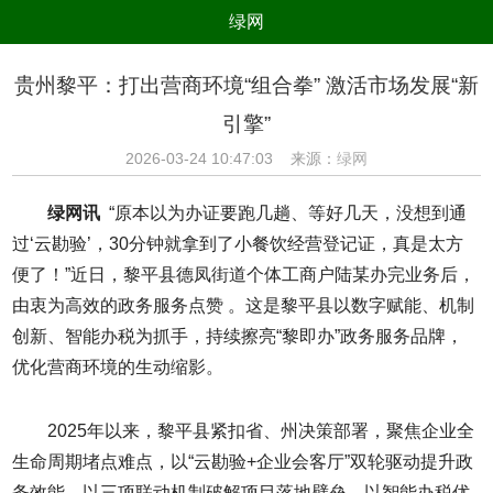
绿网
组织
养生
公益
出行
贵州黎平：打出营商环境“组合拳” 激活市场发展“新
生态
美食
健康
教育
引擎”
亲子
电器
数码
旅游
2026-03-24 10:47:03 来源：
绿网
时尚
家居
新技术
新能源
绿网讯
“原本以为办证要跑几趟、等好几天，没想到通
环境保护
节能减排
绿色产业
污染防治
过‘云勘验’，30分钟就拿到了小餐饮经营登记证，真是太方
便了！”近日，黎平县德凤街道个体工商户陆某办完业务后，
由衷为高效的政务服务点赞 。这是黎平县以数字赋能、机制
创新、智能办税为抓手，持续擦亮“黎即办”政务服务品牌，
优化营商环境的生动缩影。
2025年以来，黎平县紧扣省、州决策部署，聚焦企业全
生命周期堵点难点，以“云勘验+企业会客厅”双轮驱动提升政
务效能，以三项联动机制破解项目落地壁垒，以智能办税优