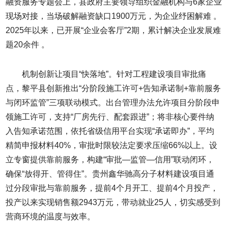
融资服务专题会上，县政府主要领导组织金融机构与6家企业
现场对接，当场破解融资缺口1900万元，为企业纾困解难 。
2025年以来，已开展“企业会客厅”2期，累计解决企业发展难
题20余件 。
机制创新让项目“快落地”。针对工程建设项目审批痛
点，黎平县创新推出“分阶段施工许可+告知承诺制+靠前服务
与闭环监管”三项联动模式。出台管理办法允许项目分阶段申
领施工许可，支持“厂房先行、配套跟进”；将非核心要件纳
入告知承诺范围，依托省级信用平台实现“承诺即办”，平均
精简申报材料40%，审批时限较法定要求压缩66%以上。设
立专窗提供靠前服务，构建“审批—监管—信用”联动闭环，
确保“放得开、管得住”。贵州鑫华驰高分子材料建设项目通
过分段审批与靠前服务，提前4个月开工、提前4个月投产，
投产以来实现销售额2943万元，带动就业25人，切实感受到
营商环境的温度与效率。