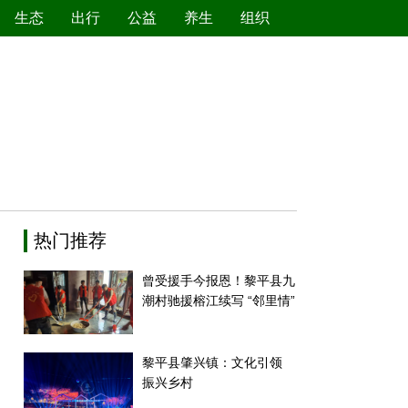
生态
出行
公益
养生
组织
绿色产业
节能减排
环境保护
新能源
热门推荐
曾受援手今报恩！黎平县九
潮村驰援榕江续写 “邻里情”
黎平县肇兴镇：文化引领
振兴乡村