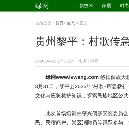
绿网
新技术
家居
时尚
当前位置：
首页
>
生态
> 正文
贵州黎平：村歌传急
2026-04-02 17:37:24 来源：
绿网
绿网www.lvwang.com
悠扬侗族大
3月31日，黎平县2026年“村歌+应急
文化与应急救护知识，探索民族地区公共
此次首场培训由肇兴侗寨景区委员会、
民、民宿商户、景区消防员等踊跃参与。