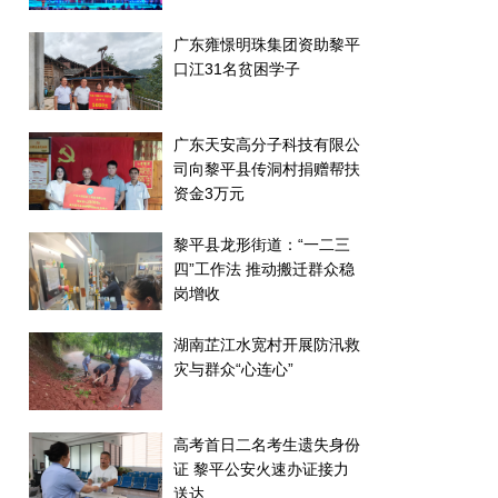
广东雍憬明珠集团资助黎平
口江31名贫困学子
广东天安高分子科技有限公
司向黎平县传洞村捐赠帮扶
资金3万元
黎平县龙形街道：“一二三
四”工作法 推动搬迁群众稳
岗增收
湖南芷江水宽村开展防汛救
灾与群众“心连心”
高考首日二名考生遗失身份
证 黎平公安火速办证接力
送达