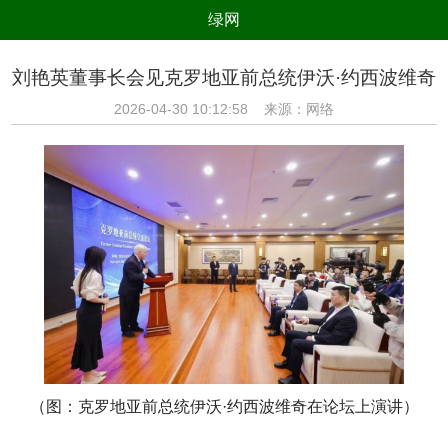
绿网
组织
养生
公益
出行
刘艳英董事长会见克罗地亚前总统伊沃·约西波维奇
生态
美食
健康
教育
2026-04-30 10:12:58 来源：网络
亲子
电器
数码
旅游
时尚
家居
新技术
新能源
环境保护
节能减排
绿色产业
污染防治
（图：克罗地亚前总统伊沃·约西波维奇在论坛上演讲）