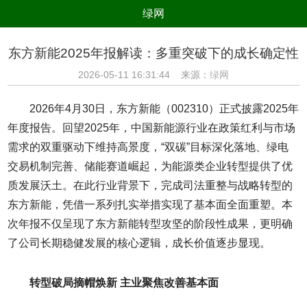
绿网
组织
养生
公益
出行
东方新能2025年报解读：多重突破下的成长确定性
生态
美食
健康
教育
2026-05-11 16:31:44 来源：
绿网
亲子
电器
数码
旅游
2026年4月30日，东方新能（002310）正式披露2025年
时尚
家居
新技术
新能源
年度报告。回望2025年，中国新能源行业在政策红利与市场
需求的双重驱动下维持高景度，“双碳”目标深化落地、绿电
环境保护
节能减排
绿色产业
污染防治
交易机制完善、储能赛道崛起，为能源类企业转型提供了优
质发展沃土。在此行业背景下，完成司法重整与战略转型的
东方新能，凭借一系列扎实举措实现了基本面全面重塑。本
次年报不仅呈现了东方新能转型攻坚的阶段性成果，更明确
了公司长期稳健发展的核心逻辑，成长价值逐步显现。
转型破局摘帽焕新 主业聚焦改善基本面