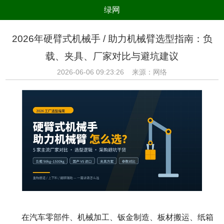
绿网
组织
养生
公益
出行
2026年硬臂式机械手 / 助力机械臂选型指南：负
生态
美食
健康
教育
载、夹具、厂家对比与避坑建议
亲子
电器
数码
旅游
2026-06-06 09:23:26 来源：网络
时尚
家居
新技术
新能源
环境保护
节能减排
绿色产业
污染防治
在汽车零部件、机械加工、钣金制造、板材搬运、纸箱