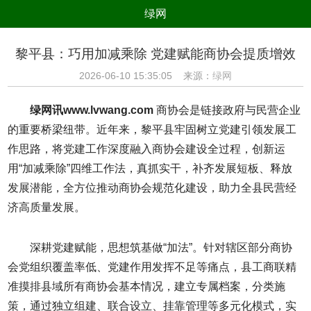
绿网
组织
养生
公益
出行
黎平县：巧用加减乘除 党建赋能商协会提质增效
生态
美食
健康
教育
2026-06-10 15:35:05 来源：
绿网
亲子
电器
数码
旅游
绿网讯www.lvwang.com
商协会是链接政府与民营企业
时尚
家居
新技术
新能源
的重要桥梁纽带。近年来，黎平县牢固树立党建引领发展工
作思路，将党建工作深度融入商协会建设全过程，创新运
环境保护
节能减排
绿色产业
污染防治
用“加减乘除”四维工作法，真抓实干，补齐发展短板、释放
发展潜能，全方位推动商协会规范化建设，助力全县民营经
济高质量发展。
深耕党建赋能，思想筑基做“加法”。针对辖区部分商协
会党组织覆盖率低、党建作用发挥不足等痛点，县工商联精
准摸排县域所有商协会基本情况，建立专属档案，分类施
策，通过独立组建、联合设立、挂靠管理等多元化模式，实