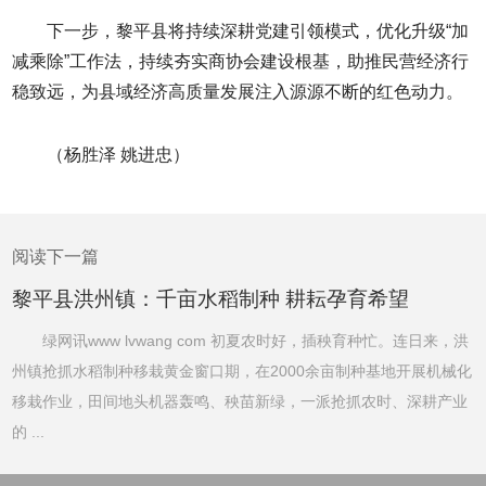
下一步，黎平县将持续深耕党建引领模式，优化升级“加
减乘除”工作法，持续夯实商协会建设根基，助推民营经济行
稳致远，为县域经济高质量发展注入源源不断的红色动力。
（杨胜泽 姚进忠）
阅读下一篇
黎平县洪州镇：千亩水稻制种 耕耘孕育希望
绿网讯www lvwang com 初夏农时好，插秧育种忙。连日来，洪
州镇抢抓水稻制种移栽黄金窗口期，在2000余亩制种基地开展机械化
移栽作业，田间地头机器轰鸣、秧苗新绿，一派抢抓农时、深耕产业
的 ...