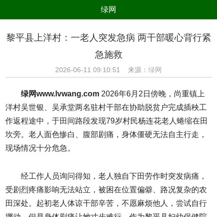
绿网
组织
养生
公益
出行
黎平县上洋村：一老人突发急病 两干部暖心背行紧
生态
美食
健康
教育
急施救
亲子
电器
数码
旅游
2026-06-11 09:10:51 来源：
绿网
时尚
家居
新技术
新能源
绿网www.lvwang.com
2026年6月2日傍晚，尚重镇上
环境保护
节能减排
绿色产业
污染防治
洋村吴世银、吴承堂两名驻村干部在协助脱贫户完成插秧工
作返程途中，于田间路段发现79岁村民杨连花老人蜷缩在田
坎旁。老人面色惨白、腹部剧痛，身体僵硬无法自主行走，
现场情况十分危急。
经工作人员询问得知，老人独自下田劳作时突发病痛，
受剧烈疼痛影响无法站立，被困在位置偏僻、路况复杂的农
田深处。起初老人体谅干部辛苦，不愿麻烦他人，尝试自行
挪动，但是身体剧痛让她寸步难行。作为黎平县妇幼保健院