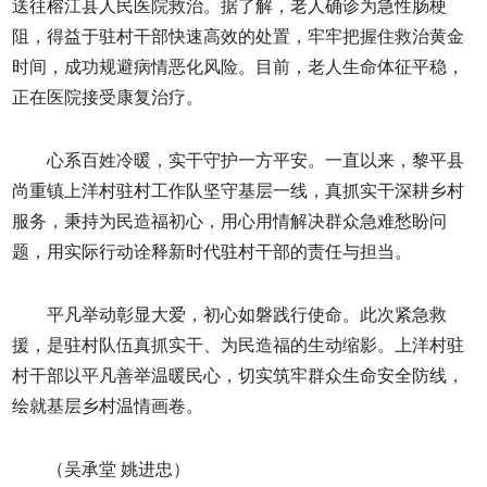
送往榕江县人民医院救治。据了解，老人确诊为急性肠梗
阻，得益于驻村干部快速高效的处置，牢牢把握住救治黄金
时间，成功规避病情恶化风险。目前，老人生命体征平稳，
正在医院接受康复治疗。
心系百姓冷暖，实干守护一方平安。一直以来，黎平县
尚重镇上洋村驻村工作队坚守基层一线，真抓实干深耕乡村
服务，秉持为民造福初心，用心用情解决群众急难愁盼问
题，用实际行动诠释新时代驻村干部的责任与担当。
平凡举动彰显大爱，初心如磐践行使命。此次紧急救
援，是驻村队伍真抓实干、为民造福的生动缩影。上洋村驻
村干部以平凡善举温暖民心，切实筑牢群众生命安全防线，
绘就基层乡村温情画卷。
（吴承堂 姚进忠）