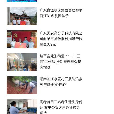
广东雍憬明珠集团资助黎平
口江31名贫困学子
广东天安高分子科技有限公
司向黎平县传洞村捐赠帮扶
资金3万元
黎平县龙形街道：“一二三
四”工作法 推动搬迁群众稳
岗增收
湖南芷江水宽村开展防汛救
灾与群众“心连心”
高考首日二名考生遗失身份
证 黎平公安火速办证接力
送达