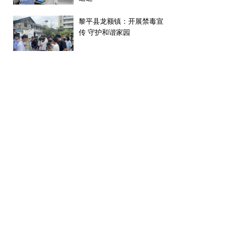
黎平县龙额镇：开展禁毒宣
传 守护和谐家园