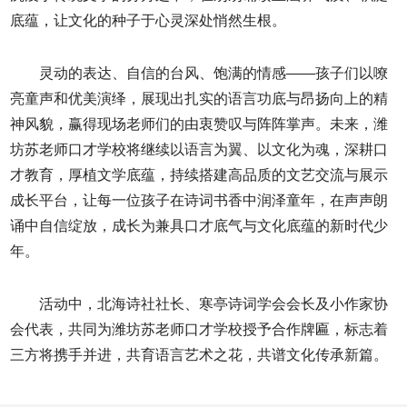
底蕴，让文化的种子于心灵深处悄然生根。
灵动的表达、自信的台风、饱满的情感——孩子们以嘹
亮童声和优美演绎，展现出扎实的语言功底与昂扬向上的精
神风貌，赢得现场老师们的由衷赞叹与阵阵掌声。未来，潍
坊苏老师口才学校将继续以语言为翼、以文化为魂，深耕口
才教育，厚植文学底蕴，持续搭建高品质的文艺交流与展示
成长平台，让每一位孩子在诗词书香中润泽童年，在声声朗
诵中自信绽放，成长为兼具口才底气与文化底蕴的新时代少
年。
活动中，北海诗社社长、寒亭诗词学会会长及小作家协
会代表，共同为潍坊苏老师口才学校授予合作牌匾，标志着
三方将携手并进，共育语言艺术之花，共谱文化传承新篇。