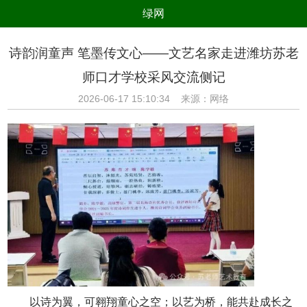
绿网
组织
养生
公益
出行
诗韵润童声 笔墨传文心——文艺名家走进潍坊苏老
生态
美食
健康
教育
师口才学校采风交流侧记
亲子
电器
数码
旅游
2026-06-17 15:10:34 来源：网络
时尚
家居
新技术
新能源
环境保护
节能减排
绿色产业
污染防治
以诗为翼，可翱翔童心之空；以艺为桥，能共赴成长之