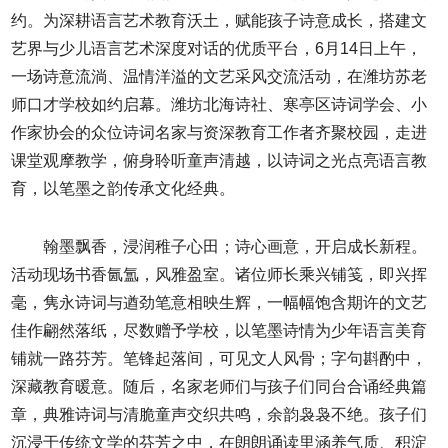
约。为深耕语言艺术教育沃土，赋能孩子诗意成长，搭建文
艺界与少儿语言艺术深度对话的优质平台，6月14日上午，
一场诗意流淌、温情洋溢的文艺采风交流活动，在潍坊苏老
师口才学校如约启幕。潍坊北海诗社、寒亭区诗词学会、小
作家协会的众位诗词名家与资深教育工作者齐聚校园，走进
课堂观摩教学，俯身聆听童声清越，以诗词之光点亮语言教
育，以笔墨之韵传承文化经典。
翰墨飘香，浸润稚子心田；诗心画意，开启成长新程。
活动现场书香氤氲，风雅盈室。诸位师长乘兴铺笺，即兴挥
毫，隽永诗词与遒劲笔意相映生辉，一幅幅饱含期许的文艺
佳作翩然落纸，尽数赠予学校，以笔墨诗情为少年语言美育
铺就一路芬芳。笔锋起落间，可见文人风骨；字句斟酌中，
深藏教育暖意。随后，名家老师们与孩子们同台合诵经典篇
章，典雅诗词与清脆童声交织共鸣，余韵袅袅不绝。孩子们
沉浸于传统文学的芬芳之中，在朗朗诵读里涵养气质、积淀