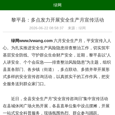
绿网
组织
养生
公益
出行
黎平县：多点发力开展安全生产月宣传活动
生态
美食
健康
教育
2026-06-22 08:58:37 来源：
绿网
亲子
电器
数码
旅游
绿网www.lvwang.com
六月安全生产月，平安宣传入人
时尚
家居
新技术
新能源
心。为扎实推进安全生产风险隐患排查整治工作，切实筑牢
基层安全防线、守护群众生命财产安全，近期，黎平县以“人
环境保护
节能减排
绿色产业
污染防治
人讲安全、个个会应急——排查整治风险隐患”为主题，组织
县直各部门、各乡镇（街道），多点联动、多措并举开展形
式多样的安全宣传咨询活动，以真抓实干的工作作风，把安
全服务送到群众家门口。
近日，全县安全生产月“安全宣传咨询日”集中宣传活动
在县城休闲广场火热开展，各县直单位集中设点摆摊，开展
一站式安全科普服务，现场氛围热烈、群众参与踊跃。