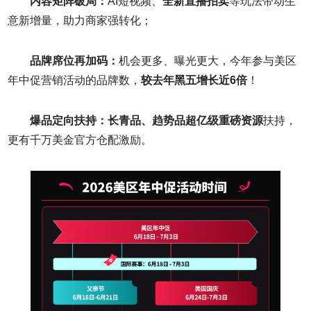
内容矩阵破局：
AI短视频、
全新直播拍卖
等玩法带动生
意新增量，助力商家强转化；
品牌席位
再
加码：
机会更多、曝光更大，今年参与美区
年中促营销活动的品牌数，
较去年黑五增长近
6
倍
！
爆品定向扶持：
长青品、趋势品
超亿级重磅资源
扶持，
更有千万美金官方仓配激励。