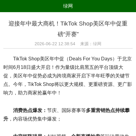
绿网
组织
养生
公益
出行
迎接年中最大商机！TikTok Shop美区年中促重
生态
美食
健康
教育
磅“开赛”
亲子
电器
数码
旅游
2026-06-22 12:38:54 来源：
绿网
时尚
家居
新技术
新能源
TikTok Shop美区年中促（Deals For You Days）于北京
环境保护
节能减排
绿色产业
污染防治
时间6月18日盛大开启！作为量级比肩黑五的平台顶级大
促，美区年中促势必成为跨境商家开启下半年旺季的关键节
点。今年，TikTok Shop将以更大规模、更重磅资源、更广影
响力，助力商家抢赢年中！
消费热点爆发：
节庆、国际赛事等
多重营销热点持续攀
升
，内容场优势集中爆发；