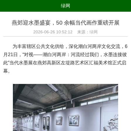
绿网
组织
养生
公益
出行
燕郊迎水墨盛宴，50 余幅当代画作重磅开展
生态
美食
健康
教育
2026-06-26 10:52:12 来源：
绿网
亲子
电器
数码
旅游
为丰富辖区公共文化供给，深化潮白河两岸文化交流，6
时尚
家居
新技术
新能源
月21日，“对视——潮白河两岸：河流经过我们，水墨连接彼
此”当代水墨展在燕郊高新区左堤路艺术区汇福美术馆正式启
环境保护
节能减排
绿色产业
污染防治
幕。