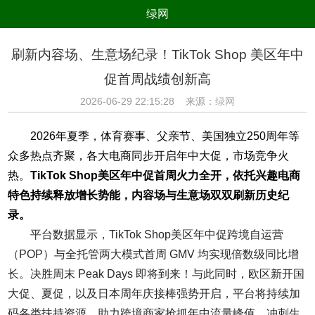
绿网
组织
养生
公益
出行
刷新内容场、生意场纪录！TikTok Shop 美区年中
生态
美食
健康
教育
促首周战绩创新高
亲子
电器
数码
旅游
2026-06-29 22:15:28 来源：
绿网
时尚
家居
新技术
新能源
2026年夏季，体育赛事、父亲节、美国独立250周年等
环境保护
节能减排
绿色产业
污染防治
众多热点齐聚，各大电商同步开启年中大促，市场竞争火
热。
TikTok Shop
美区年中促首周火力全开，依托兴趣电商
特色持续释放增长势能，内容场与生意场双双刷新历史纪
录。
平台数据显示，TikTok Shop美区年中促跨境自运营
（POP）与全托管两大模式首周 GMV 均实现倍数级同比增
长。决胜周末 Peak Days 即将到来！与此同时，欧区新开国
大促、夏促，以及日本周年庆接棒强势开启，平台将持续加
码各类扶持资源，助力跨境商家抢抓年中流量峰值，冲刺生