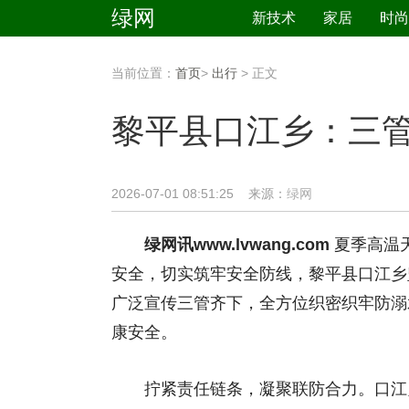
绿网
新技术
家居
时尚
当前位置：
首页
>
出行
> 正文
黎平县口江乡：三
2026-07-01 08:51:25 来源：
绿网
绿网讯www.lvwang.com
夏季高温
安全，切实筑牢安全防线，黎平县口江乡
广泛宣传三管齐下，全方位织密织牢防溺
康安全。
拧紧责任链条，凝聚联防合力。口江乡