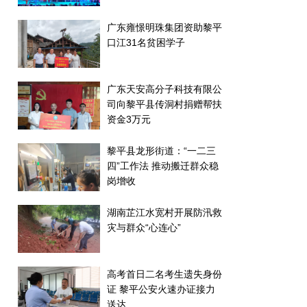
广东雍憬明珠集团资助黎平
口江31名贫困学子
广东天安高分子科技有限公
司向黎平县传洞村捐赠帮扶
资金3万元
黎平县龙形街道：“一二三
四”工作法 推动搬迁群众稳
岗增收
湖南芷江水宽村开展防汛救
灾与群众“心连心”
高考首日二名考生遗失身份
证 黎平公安火速办证接力
送达