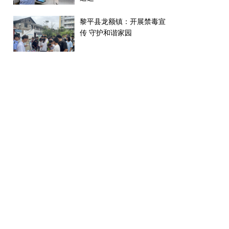
黎平县龙额镇：开展禁毒宣
传 守护和谐家园