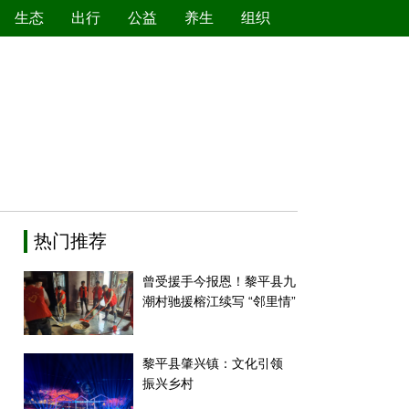
生态
出行
公益
养生
组织
绿色产业
节能减排
环境保护
新能源
热门推荐
曾受援手今报恩！黎平县九
潮村驰援榕江续写 “邻里情”
黎平县肇兴镇：文化引领
振兴乡村