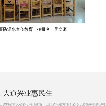
，开展防溺水宣传教育，拍摄者：吴文豪
 大道兴业惠民生
门口，出山进城省时又省心，种地卖货、出门游玩都方便！如今，通畅平坦的