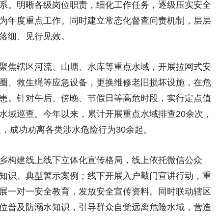
系。明晰各级岗位职责，细化工作任务，逐级压实安全
为年度重点工作。同时建立常态化督查问责机制，层层
落细、见行见效。
焦辖区河流、山塘、水库等重点水域，开展拉网式安
圈、救生绳等应急设备，更换维修老旧损坏设施，在危
患。针对午后、傍晚、节假日等高危时段，实行定点值
水域巡查。今年以来，累计开展重点水域排查20余次，
次，成功劝离各类涉水危险行为30余起。
构建线上线下立体化宣传格局，线上依托微信公众
知识、典型警示案例；线下开展入户敲门宣讲行动，重
展一对一安全教育，发放安全宣传资料。同时联动辖区
位普及防溺水知识，引导群众自觉远离危险水域，营造