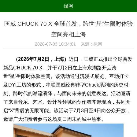
绿网
组织
养生
公益
出行
匡威 CHUCK 70 X 全球首发，跨世“星”生限时体验
生态
美食
健康
教育
空间亮相上海
亲子
电器
数码
旅游
2026-07-03 10:34:01 来源：
绿网
时尚
家居
新技术
新能源
（2026年7月2日，上海）
近日，匡威正式推出全球首发
环境保护
节能减排
绿色产业
污染防治
新品CHUCK 70 X，并于7月2日在上海东湖路开启跨
世“星”生限时体验空间。该活动通过沉浸式展览、互动打卡
及DYI工坊的形式，串联匡威经典鞋型Chuck系列的历史时
刻、跨时代的潮流演绎，与面向未来的创意表达。活动邀请
了来自音乐、艺术、设计等领域的创作者齐聚现场，共同开
启“X”背后的无限可能。该活动于7月3日至4日向公众开放，
邀请广大消费者参与这场夏日周末的城中热事。