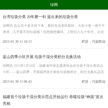
绿网
组织
养生
公益
出行
台湾垃圾分类 20年磨一剑 逼出来的垃圾分类
生态
美食
健康
教育
绿网讯 在台北十多天转下来，看到无论老区新区，大街小巷一律干干
净净，几乎看不到垃圾桶！但您能想像吗，上世纪八九十年代，台北
亲子
电器
数码
旅游
2015-01-30 11:10:13
栏目：污染防治
时尚
家居
新技术
新能源
环境保护
节能减排
绿色产业
污染防治
蓝山四季小区开展 垃圾干湿分类积分兑换活动
绿网讯 2015年1月10日，福建省环保志愿者协会在垃圾干湿分类试点
小区——蓝山四季，开展福州首次厨余垃圾换积分，积分兑换礼品活
动。
2015-01-30 11:06:43
栏目：污染防治
福建首个垃圾干湿分类示范点开始运行 吞噬垃圾“神器”首次
亮相