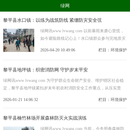
绿网
组织
养生
公益
出行
黎平县水口镇：以练为战筑防线 紧绷防灾安全弦
生态
美食
健康
教育
绿网讯www lvwang com 以前暴雨来袭心里慌，
如今避险路线记心上！水口镇群众参与完地质灾
亲子
电器
数码
旅游
害应急演练后，真切道出了心中的安全感。为切
2026-04-20 10:49:06
栏目：环境保护
时尚
家居
新技术
新能源
实筑牢基层地质灾害安全防护网，提升辖区防灾
减灾和应急
环境保护
节能减排
绿色产业
污染防治
黎平县地坪镇：织密消防网 守护岁末平安
​绿网讯www lvwang com 为守护群众生命财产安全、维护辖区社会稳
定，黎平县地坪镇紧扣岁末年初农村消防安全工作重点，从压实责
任、精准排查、广泛宣传三维发力，全方位织密筑牢消防安全防护
2026-01-21 14:06:32
栏目：环境保护
黎平县楠竹林场开展森林防灭火实战演练
绿网讯www lvwang com 当前，今冬明春森林防