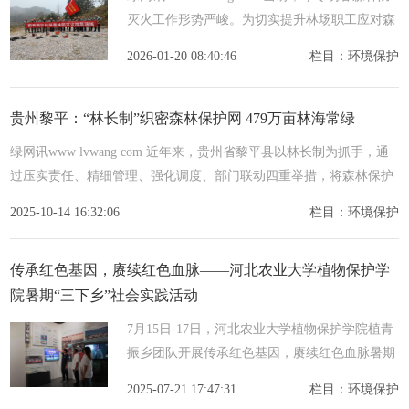
灭火工作形势严峻。为切实提升林场职工应对森
林火灾的应急处置能力，增强防火意识，熟悉火
2026-01-20 08:40:46
栏目：环境保护
灾扑救流程，守护林场森林资源安全，2026年1
月19日上午，
贵州黎平：“林长制”织密森林保护网 479万亩林海常绿
绿网讯www lvwang com 近年来，贵州省黎平县以林长制为抓手，通
过压实责任、精细管理、强化调度、部门联动四重举措，将森林保护
责任落实到山头地块，推动全县479 3余万亩森林资源得到有效守护
2025-10-14 16:32:06
栏目：环境保护
传承红色基因，赓续红色血脉——河北农业大学植物保护学
院暑期“三下乡”社会实践活动
7月15日-17日，河北农业大学植物保护学院植青
振乡团队开展传承红色基因，赓续红色血脉暑期
三下乡社会实践活动，通过实地探访红色教育基
2025-07-21 17:47:31
栏目：环境保护
地，探寻红色记忆，汲取奋进力量。赛罕精神永