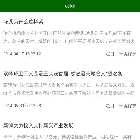
绿网
组织
养生
公益
出行
花儿为什么这样紫
生态
美食
健康
教育
伊宁机场薰衣草花盛开(中国航空旅游网讯 通讯员 吴克凡)靓丽的阳
光、蔚蓝的天空、绵延的山脉、广阔的平原浑然天成，造就了西部边
亲子
电器
数码
旅游
陲中
2014-06-17 16:22:12
栏目：环境保护
时尚
家居
新技术
新能源
环境保护
节能减排
绿色产业
污染防治
双峰环卫工人龚爱玉荣获首届“娄底最美城管人”提名奖
荣获首届娄底最美城管人提名奖的龚爱玉近日，从娄底传来喜讯，双
峰县市容环境卫生管理处环卫工人龚爱玉荣获首届娄底最美城管人提
名奖。
2014-05-30 00:12:28
栏目：环境保护
新疆大力投入支持新兴产业发展
今年，新疆计划投入1 3亿元扶持战略性新兴产业。根据统计，共有