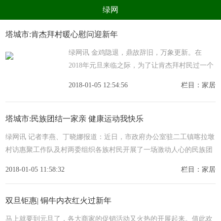
绿网
组织
养生
公益
出行
塔城市:肯杰拜村暖心慰问迎新年
生态
美食
健康
教育
绿网讯 金鸡隐退，鼎故辞旧，万象更新。在
2018年元旦来临之际，为了让肯杰拜村民过一个
亲子
电器
数码
旅游
欢快祥和的节日，塔城市纪委驻喀拉哈巴克乡肯
2018-01-05 12:54:56
栏目：家居
时尚
家居
新技术
新能源
杰拜村访惠聚工作队、村两委联合派出单位塔城
市纪委，于年1
环境保护
节能减排
绿色产业
污染防治
塔城市:民族团结一家亲 健康运动我快乐
绿网讯 记者李燕、丁晓娜报道：近日，市政府办公室驻二工镇喀拉墩
村访惠聚工作队及村两委组织各族村民开展了一场激动人心的民族团
结一家亲冬季运动会，调动了各族村民参加活动的积极性。
2018-01-05 11:58:32
栏目：家居
双旦钜惠| 铜牛内衣红火过新年
马上就要到元旦了，各大商家的促销活动又火热的开展起来。值此欢