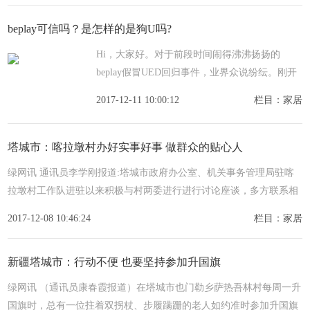
最为完善的地
beplay可信吗？是怎样的是狗U吗?
Hi，大家好。对于前段时间闹得沸沸扬扬的
beplay假冒UED回归事件，业界众说纷纭。刚开
始，众多玩家包括原来的U粉对于UED的回归都
2017-12-11 10:00:12
栏目：家居
是持欢迎态度，毕竟UED在当时玩家的心目中，
可是有着极高的地位;
塔城市：喀拉墩村办好实事好事 做群众的贴心人
绿网讯 通讯员李学刚报道:塔城市政府办公室、机关事务管理局驻喀
拉墩村工作队进驻以来积极与村两委进行进行讨论座谈，多方联系相
关部门，想方设法争取项目、争取资金，力争多做好事实事。
2017-12-08 10:46:24
栏目：家居
新疆塔城市：行动不便 也要坚持参加升国旗
绿网讯 （通讯员康春霞报道）在塔城市也门勒乡萨热吾林村每周一升
国旗时，总有一位拄着双拐杖、步履蹒跚的老人如约准时参加升国旗