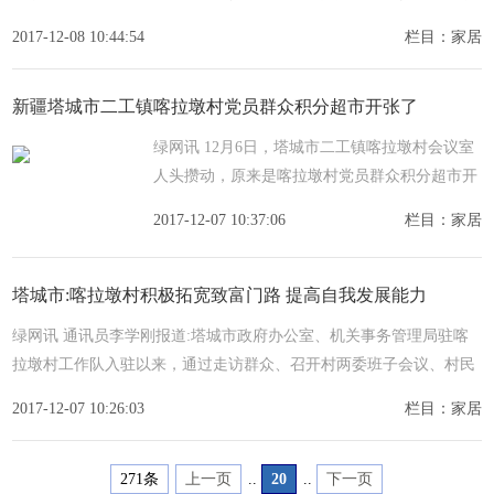
仪式。老人名叫金依斯·阿义帕，现年54岁，因患高血压引
2017-12-08 10:44:54
栏目：家居
新疆塔城市二工镇喀拉墩村党员群众积分超市开张了
绿网讯 12月6日，塔城市二工镇喀拉墩村会议室
人头攒动，原来是喀拉墩村党员群众积分超市开
张了。工作队队员对积分超市进行讲解塔城市政
2017-12-07 10:37:06
栏目：家居
府办公室驻二工镇哈拉墩村工作队和村两委，为
调动村
塔城市:喀拉墩村积极拓宽致富门路 提高自我发展能力
绿网讯 通讯员李学刚报道:塔城市政府办公室、机关事务管理局驻喀
拉墩村工作队入驻以来，通过走访群众、召开村两委班子会议、村民
代表会议和党员会议等方式，并结合本村实际，对喀拉墩村的发展
2017-12-07 10:26:03
栏目：家居
271条
上一页
..
20
..
下一页