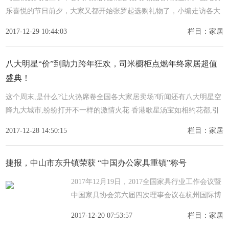
乐喜悦的节日前夕，大家又都开始张罗起选购礼物了，小编走访各大
百货商场，分享双旦购物清单。新衣是购物清单中必不可少的
2017-12-29 10:44:03
栏目：家居
八大明星“价”到助力跨年狂欢，司米橱柜点燃年终家居超值
盛典！
这个周末,是什么?让火热席卷全国各大家居卖场?听闻还有八大明星空
降九大城市,纷纷打开不一样的激情火花 香港歌星汤宝如相约花都,引
爆盛典;甜声才女周艳泓驾临唐山,甜美开唱;内地男歌手阿木抵
2017-12-28 14:50:15
栏目：家居
捷报，中山市东升镇荣获 “中国办公家具重镇”称号
2017年12月19日，2017全国家具行业工作会议暨
中国家具协会第六届四次理事会议在杭州国际博
览中心(G20峰会会场)盛大举行，中山市东升镇
2017-12-20 07:53:57
栏目：家居
作为全国办公家具行业发展最为迅猛、产业配套