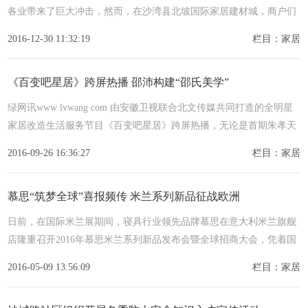
各业带来了巨大冲击，然而，在沙湾县北坡国际家居建材城，商户们
面对严峻的市场，乐观应对，强强联盟，抱团取暖，勇夺市
2016-12-30 11:32:19
栏目：家居
《百变吧星居》跨屏热播 邵沛构建“邵氏美学”
绿网讯www lvwang com 由安徽卫视联合北文传媒共同打造的全明星
家居改造生活服务节目《百变吧星居》跨屏热播，无论是首期朱孝天
韩雯雯携手做客甜蜜秀恩爱，瞿颖爆笑加盟强烈反差震惊众人，
2016-09-26 16:36:27
栏目：家居
慕思“筑梦全球”喜报频传 米兰系列新品征战欧洲
日前，在国际米兰展期间，寝具行业领先品牌慕思在意大利米兰旗舰
店隆重召开2016年慕思米兰系列新品发布会暨全球招商大会，凭着国
际化的设计、服务、制造打入时尚之都米兰，以全球资源整合者姿
2016-05-09 13:56:09
栏目：家居