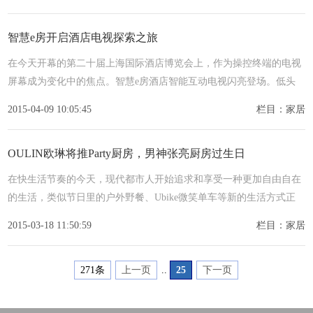
智慧e房开启酒店电视探索之旅
在今天开幕的第二十届上海国际酒店博览会上，作为操控终端的电视
屏幕成为变化中的焦点。智慧e房酒店智能互动电视闪亮登场。低头
族横跨70、80、90三代，很多人信奉苹果教，极客的群体越来越
2015-04-09 10:05:45
栏目：家居
OULIN欧琳将推Party厨房，男神张亮厨房过生日
在快生活节奏的今天，现代都市人开始追求和享受一种更加自由自在
的生活，类似节日里的户外野餐、Ubike微笑单车等新的生活方式正
在崛起，而科技的发展给人们的这种生活追求提供了越来越便利的条
2015-03-18 11:50:59
栏目：家居
271条
上一页
..
25
下一页