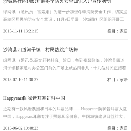
沙城路社区组织开展冬季防火安全知识入户宣传活动
绿网讯 （通讯员：雷素娟）为进一步加强冬季消防安全工作，切实提
高辖区居民的防火安全意识，11月9日早晨，沙城路社区组织开展工
作人员、访惠聚工作队与警务室三位一体，共同进行了冬季防火安
2015-11-11 13:21:15
栏目：家居
沙湾县四道河子镇：村民热跳广场舞
绿网讯 （通讯员:高文轩孙桂真）近日，每到夜幕降临，沙湾县四道
河子镇杨家道村办公室门前的广场上就热闹非凡：十几位村民正踏着
轻快的节奏，翩翩起舞，一旁围观的孩子和大人也跃跃欲试。
2015-07-10 11:30:37
栏目：家居
Happyears防噪音耳塞进驻中国
近期有一款风靡澳洲和日本的耳塞品牌——Happyears防噪音耳塞入驻
中国，Happyears耳塞专注于照顾耳朵健康。中国城镇建设日益壮大，
嘈杂的地铁交通声，影响着中国年轻人的耳朵健康。瑞典的H
2015-06-02 10:48:23
栏目：家居