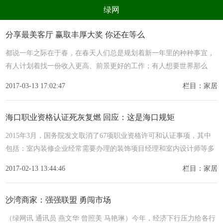
绿网
组织
养生
公益
出行
分享最美客厅 赢取丰厚大奖 你还在等么
生态
美食
健康
教育
都说一年之际在于春，在春天人们总是规划着新一年里的种种事宜，
有人计划着找一份收入更高、前景更好的工作；有人想要世界那么
亲子
电器
数码
旅游
大，走出去看看；更多的人都期盼着家庭的幸福，家人的身材健康。
2017-03-13 17:02:47
栏目：家居
时尚
家居
新技术
新能源
环境保护
节能减排
绿色产业
污染防治
海口职业资格认证死灰复燃 回应：这是海口规矩
2015年3月，国务院发文取消了67项职业资格许可和认证事项，其中
包括：室内装修企业经常需要办理的装饰项目经理和室内设计师等多
项资格认定。然而近期，有消息称，海南省海口市却以红头文件
2017-02-13 13:44:46
栏目：家居
沙湾商家：强强联盟 勇闯市场
（绿网讯 通讯员 燕文华 曾照美 马艳琳）今年，经济下行压力给各行