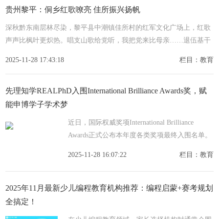
贵州黎平：侗乡红歌嘹亮 佳所振兴扬帆
深秋黔东南层林尽染，黎平县中潮镇佳所村的红军文化广场上，红歌
声声比枫叶更炽热。唱支山歌给党听，我把党来比母亲……退伍基干
民兵杨香宾领唱时，身着侗族盛装的村民与各地游客齐声合唱，这
2025-11-28 17:43:18
栏目：教育
先理知学REALPhD入围International Brilliance Awards奖，赋
能申博学子学术梦
近日，国际权威奖项International Brilliance
Awards正式公布本年度各类奖项最终入围名单。
该奖项由BOC Global Events and Training
2025-11-28 16:07:22
栏目：教育
Group（简称 BOC Global Events）主办，以其严
谨
2025年11月最新少儿编程教育机构推荐：编程启蒙+赛考规划
全搞定！