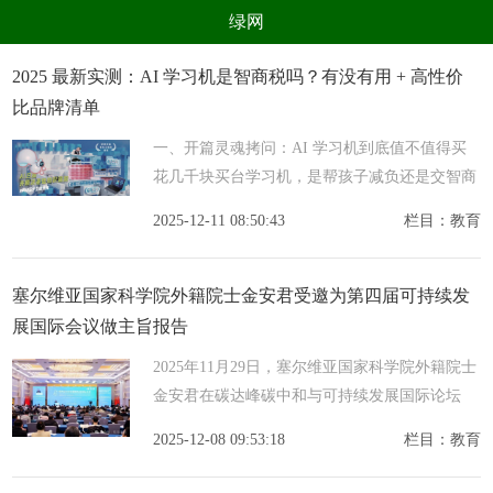
绿网
组织
养生
公益
出行
2025 最新实测：AI 学习机是智商税吗？有没有用 + 高性价
比品牌清单
生态
美食
健康
教育
一、开篇灵魂拷问：AI 学习机到底值不值得买
亲子
电器
数码
旅游
花几千块买台学习机，是帮孩子减负还是交智商
时尚
家居
新技术
新能源
税？打开电商平台，AI 学习机销量同比暴涨
2025-12-11 08:50:43
栏目：教育
47%，但家长群里的质疑声从未停止：功能看着
环境保护
节能减排
绿色产业
污染防治
花哨，实
塞尔维亚国家科学院外籍院士金安君受邀为第四届可持续发
展国际会议做主旨报告
2025年11月29日，塞尔维亚国家科学院外籍院士
金安君在碳达峰碳中和与可持续发展国际论坛
上，应邀作题为《全球主要经济体正在走向碳中
2025-12-08 09:53:18
栏目：教育
和的途径》的大会主旨报告。该报告内容基于其
即将发表的同