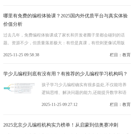
哪里有免费的编程体验课？2025国内外优质平台与真实体验
价值分析
过去几年，免费编程体验课成了家长和开发者圈子里都会碰到的话
题。资源不少，但质量落差极大：有些是真课，有些则更像试用版
PPT 宣讲。这篇文章尝试从技术学习者的角度，梳理一套更
2025-11-25 09:58:38
栏目：教育
学少儿编程到底有没有用？有推荐的少儿编程学习机构吗？
孩子学习少儿编程确实有很多益处,不仅能培养
逻辑思维、解决问题的能力,还能提升数学和语
言表达能力水平,甚至对未来的升学和职业发展
2025-11-25 09:27:12
栏目：教育
也会有帮助。以下是少儿编程的六大好处:1、培
养逻辑思维
2025北京少儿编程机构实力榜单！从启蒙到信奥赛冲刺