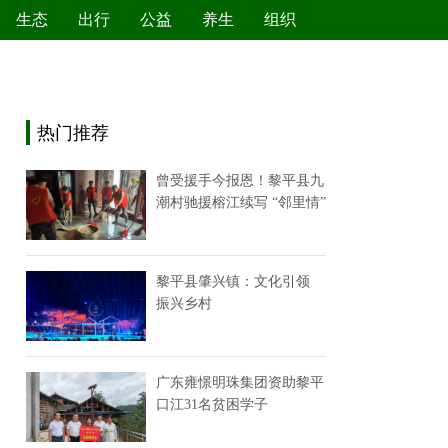
生态
出行
公益
养生
组织
绿色产业
节能减排
环境保护
新能源
热门推荐
曾受援手今报恩！黎平县九
潮村驰援榕江续写 “邻里情”
黎平县肇兴镇：文化引领
振兴乡村
广东雍憬明珠集团资助黎平
口江31名贫困学子