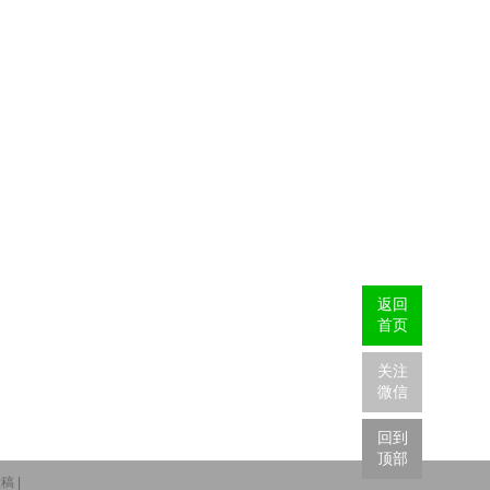
返回
首页
关注
微信
回到
顶部
稿 |