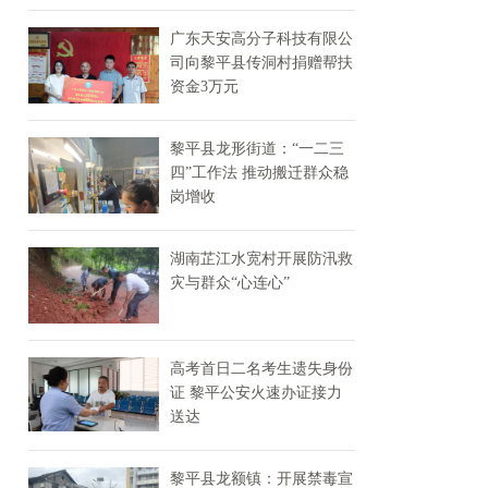
广东天安高分子科技有限公
司向黎平县传洞村捐赠帮扶
资金3万元
黎平县龙形街道：“一二三
四”工作法 推动搬迁群众稳
岗增收
湖南芷江水宽村开展防汛救
灾与群众“心连心”
高考首日二名考生遗失身份
证 黎平公安火速办证接力
送达
黎平县龙额镇：开展禁毒宣