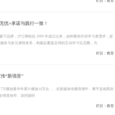
栏目：教育
费无忧+承诺与践行一致！
旗下品牌，沪江网校自 2009 年成立以来，始终聚焦外语学习者需求，提
学服务与多元课程体系，构建起覆盖全球的互动学习生态圈，为
栏目：教育
传“新强音”
视频获2 7万播放量半年累计播放14万次……在新媒体传播浪潮中，黎平县德凤街
全维度创作、深挖掘特
栏目：教育