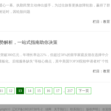
了暖心一幕。执勤民警主动伸出援手，为过往旅客更换故障轮胎，赢得了群
附近时，因轮胎问题
栏目：教育
构优势解析，一站式指南助你决策
破380亿元，年增长率达22%，但超过58%的留学家庭反馈在选择中介
板化、后续服务缺失"等核心痛点，其中美国TOP30院校申请者对"个性
栏目：教育
11
12
13
14
15
16
17
..
217
下一页
yright ©
辽ICP备19018738号-2
绿网
关于我们 |
联系我们 |
版权声明 |
欢迎投