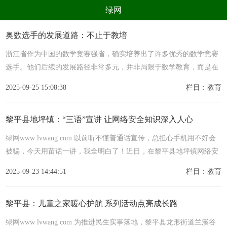
绿网
组织
养生
公益
出行
奥数选手的发展道路：不止于教培
生态
美食
健康
教育
浙江省作为中国的数学竞赛强省，确实培养出了许多优秀的数学竞赛
选手。他们后续的发展路径非常多元，并非局限于数学教育，而是在
亲子
电器
数码
旅游
学术界、科技界、金融界等多个领域绽放光彩。深耕科学与学
2025-09-25 15:08:38
栏目：教育
时尚
家居
新技术
新能源
环境保护
节能减排
绿色产业
污染防治
黎平县地坪镇：“三语”宣讲 让网络安全知识深入人心
绿网www lvwang com 以前听不懂普通话宣传，总担心手机用不好会
被骗，今天用苗话一讲，我全明白了！近日，在黎平县地坪镇网络安
全进基层集中宣传活动现场，家住新丰村的王婆婆拿着印满网络安
2025-09-23 14:44:51
栏目：教育
黎平县：儿童之家暖心护航 系列活动点亮成长路
绿网www lvwang com 为推进民生实事落地，黎平县龙形街道兰溪谷