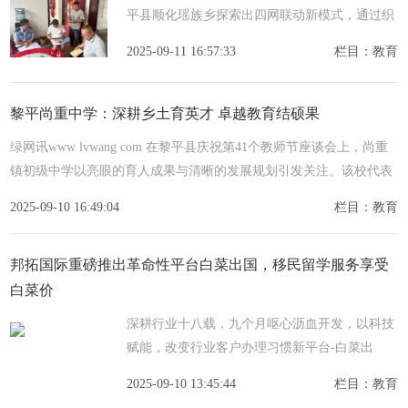
平县顺化瑶族乡探索出四网联动新模式，通过织
密排查网、筑牢防护网、收紧打击网、建强阵地
2025-09-11 16:57:33
栏目：教育
网，构建全方位禁毒格局，已实现毒品原植物零
种植、涉毒
黎平尚重中学：深耕乡土育英才 卓越教育结硕果
绿网讯www lvwang com 在黎平县庆祝第41个教师节座谈会上，尚重
镇初级中学以亮眼的育人成果与清晰的发展规划引发关注。该校代表
刘太林在发言中，系统阐述了学校植根乡土、仰望星空的办学理念
2025-09-10 16:49:04
栏目：教育
邦拓国际重磅推出革命性平台白菜出国，移民留学服务享受
白菜价
深耕行业十八载，九个月呕心沥血开发，以科技
赋能，改变行业客户办理习惯新平台-白菜出
国，移民白菜价，买贵补差价邦拓国际成立于
2025-09-10 13:45:44
栏目：教育
2007年，总部位于深圳，是一家专注于为客户提