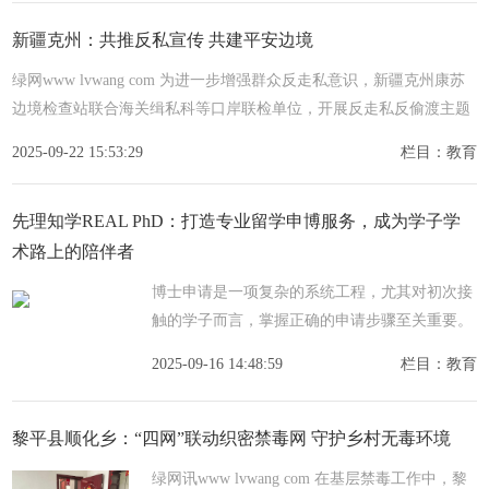
新疆克州：共推反私宣传 共建平安边境
绿网www lvwang com 为进一步增强群众反走私意识，新疆克州康苏
边境检查站联合海关缉私科等口岸联检单位，开展反走私反偷渡主题
宣传活动。期间，检查站民警向过往群众和外贸从业人员详细讲解
2025-09-22 15:53:29
栏目：教育
先理知学REAL PhD：打造专业留学申博服务，成为学子学
术路上的陪伴者
博士申请是一项复杂的系统工程，尤其对初次接
触的学子而言，掌握正确的申请步骤至关重要。
从院校定位、学术规划、材料准备到心理建设，
2025-09-16 14:48:59
栏目：教育
每个环节都需全面筹备。充分的准备不仅能有效
避免申请过
黎平县顺化乡：“四网”联动织密禁毒网 守护乡村无毒环境
绿网讯www lvwang com 在基层禁毒工作中，黎