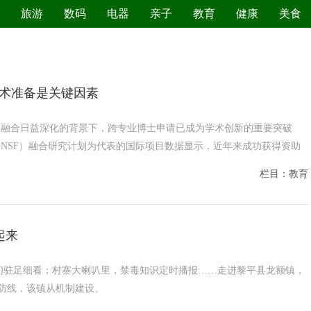
旅游
数码
电器
亲子
教育
健康
美食
污染防治
术准备是关键因素
叉融合日益深化的背景下，跨专业博士申请已成为学术创新的重要突破
NSF）融合研究计划为代表的国际项目数据显示，近年来成功获得资助
栏目：教育
起来
前，村民们驻足细看；村寨大喇叭里，禁毒知识定时播报……走进黎平县龙额镇，
防线，该镇从机制建设、