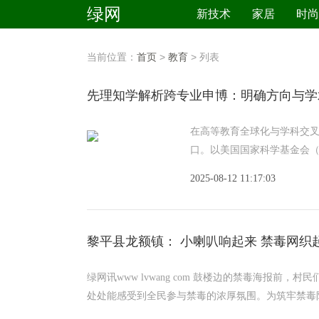
绿网
新技术
家居
时尚
当前位置：
首页
>
教育
> 列表
先理知学解析跨专业申博：明确方向与学
在高等教育全球化与学科交
口。以美国国家科学基金会（
的跨学
2025-08-12 11:17:03
黎平县龙额镇： 小喇叭响起来 禁毒网织
绿网讯www lvwang com 鼓楼边的禁毒海报
处处能感受到全民参与禁毒的浓厚氛围。为筑牢禁毒