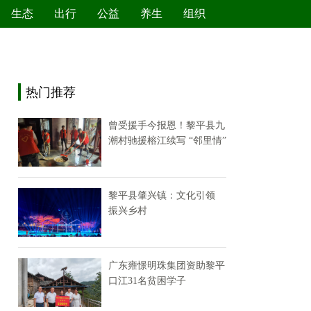
生态
出行
公益
养生
组织
绿色产业
节能减排
环境保护
新能源
热门推荐
曾受援手今报恩！黎平县九
潮村驰援榕江续写 “邻里情”
黎平县肇兴镇：文化引领
振兴乡村
广东雍憬明珠集团资助黎平
口江31名贫困学子