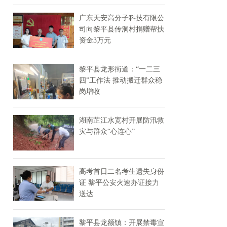
广东天安高分子科技有限公
司向黎平县传洞村捐赠帮扶
资金3万元
黎平县龙形街道：“一二三
四”工作法 推动搬迁群众稳
岗增收
湖南芷江水宽村开展防汛救
灾与群众“心连心”
高考首日二名考生遗失身份
证 黎平公安火速办证接力
送达
黎平县龙额镇：开展禁毒宣