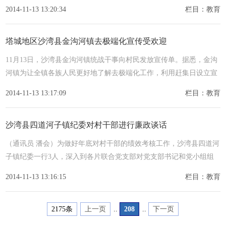
党纪
2014-11-13 13:20:34
栏目：教育
塔城地区沙湾县金沟河镇去极端化宣传受欢迎
11月13日，沙湾县金沟河镇统战干事向村民发放宣传单。据悉，金沟
河镇为让全镇各族人民更好地了解去极端化工作，利用赶集日设立宣
传台、
2014-11-13 13:17:09
栏目：教育
沙湾县四道河子镇纪委对村干部进行廉政谈话
（通讯员 潘会）为做好年底对村干部的绩效考核工作，沙湾县四道河
子镇纪委一行3人，深入到各片联合党支部对党支部书记和党小组组
长进
2014-11-13 13:16:15
栏目：教育
2175条
上一页
..
208
..
下一页