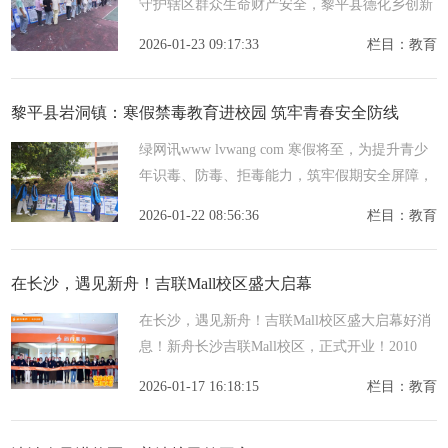
守护辖区群众生命财产安全，黎平县德化乡创新
构建统筹+协同线下+线上人力+科技校内+校外
2026-01-23 09:17:33
栏目：教育
四维工作模式，打出禁毒攻坚组合拳，以实招硬
招推动禁毒工
黎平县岩洞镇：寒假禁毒教育进校园 筑牢青春安全防线
绿网讯www lvwang com 寒假将至，为提升青少
年识毒、防毒、拒毒能力，筑牢假期安全屏障，
黎平县岩洞镇紧抓学期末关键节点，在镇内中小
2026-01-22 08:56:36
栏目：教育
学集中开展寒假前禁毒宣传教育活动，为学生平
安度过假期
在长沙，遇见新舟！吉联Mall校区盛大启幕
在长沙，遇见新舟！吉联Mall校区盛大启幕好消
息！新舟长沙吉联Mall校区，正式开业！2010
年，新舟从上海出发，始终深耕培优，有幸陪伴
2026-01-17 16:18:15
栏目：教育
万千家庭共同成长。每一份信任与厚爱，我们都
铭记