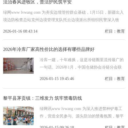
法治春风进牧区，普法护民筑平安
绿网www lvwang com 为夯实边境管控群众基础，1月15日，新疆出入
境边防检查总站克州边境管理支队托云边境派出所组织民警深入牧
区、村落，开展走访群众暨边境法律法规普及活动。牧区里，民
2026-01-16 08:43:14
栏目：教育
2026年冷库厂家高性价比的选择有哪些品牌好
冷库一建，十年难换，这是冷链圈里流传最广的
一句话。2026年1月，中国仓储协会冷链分会联
合国家物流信息中心，对全国237家持证冷库厂
2026-01-15 19:45:46
栏目：教育
家进行为期三个月的全生命周期性价比测评，从
初投、能耗、
黎平县茅贡镇：三维发力 筑牢禁毒防线
绿网讯www lvwang com 为深入推进禁种铲毒工
作，营造全民参与、源头防治的禁毒氛围，黎平
县茅贡镇统筹谋划、多措并举，通过排查+宣传
2026-01-15 09:26:18
栏目：教育