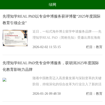
绿网
组织
养生
公益
出行
先理知学REAL PhD以专业申博服务获评博鳌“2025年度国际
教育引领企业”
生态
美食
健康
教育
近日，一站式海外博士留学申请服务品牌——先
亲子
电器
数码
旅游
理知学REAL PhD（简称先知）受邀出席在海南
时尚
家居
新技术
新能源
举办的第九届博鳌企业论坛暨2025博鳌教育产业
2026-02-02 11:55:15
栏目：教育
论坛，并成功斩获2025年度国际教育引领企业奖
环境保护
节能减排
绿色产业
污染防治
项。本次
先理知学REAL PhD凭专业申博服务，获胡润2025年度国际
化教育影响力品牌
随着中国教育迈入高质量发展与深刻变革的关键
阶段，持续深化的综合改革为行业注入了新的活
力与发展动能。1月25日2025胡润·耀眼未来教育
2026-01-26 09:48:50
栏目：教育
盛典于上海圆满落幕。一站式海外博士留学申请
服务品牌—