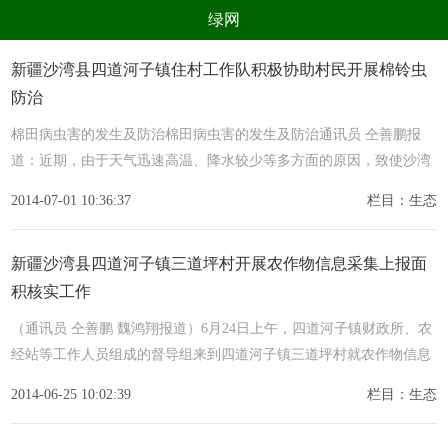
绿网
组织
养生
公益
出行
新疆沙湾县四道河子镇住村工作队积极协助村民开展棉铃虫
防治
生态
美食
健康
教育
棉田病虫害的发生及防治棉田病虫害的发生及防治通讯员 仝善鹏报
亲子
电器
数码
旅游
道：近期，由于天气迅速高温、降水较少等多方面的原因，致使沙湾
时尚
家居
新技术
新能源
县四道
2014-07-01 10:36:37
栏目：生态
环境保护
节能减排
绿色产业
污染防治
新疆沙湾县四道河子镇三道坪村开展农作物信息采集上报面
积核实工作
（通讯员 仝善鹏 魏鸿翔报道）6月24日上午，四道河子镇财政所、农
经站等工作人员组成的督导组来到四道河子镇三道坪村就农作物信息
采
2014-06-25 10:02:39
栏目：生态